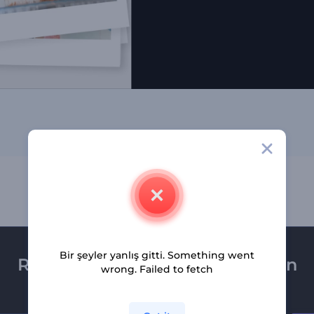
Bir şeyler yanlış gitti. Something went
Renderforest bültenine üye olun
wrong. Failed to fetch
Son haber ve tekliflerimiz ilk olarak size ulaşsın