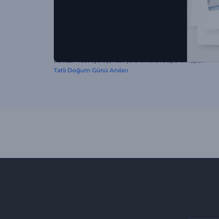
Bu hazır video ayarı, şundan yararlanılarak oluşturulmuştur:
Tatlı Doğum Günü Anıları