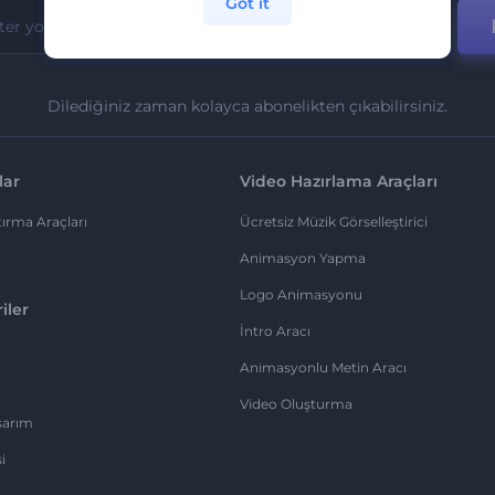
Got it
Dilediğiniz zaman kolayca abonelikten çıkabilirsiniz.
lar
Video Hazırlama Araçları
ırma Araçları
Ücretsiz Müzik Görselleştirici
Animasyon Yapma
Logo Animasyonu
iler
İntro Aracı
Animasyonlu Metin Aracı
Video Oluşturma
sarım
i