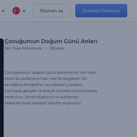
Oturum aç
Ücretsiz Deneyin
Çocuğumun Doğum Günü Anları
11K+
Dışa Aktarmalar
Esnek
Çocuğunuzun doğum günü partisine ait tüm özel
anları bu kullanıma hazır reel ile sergileyin. En
sevdiğiniz fotoğrafları ve videoları yükleyin,
yumuşak geçişler ve enerjik müzikle canlanmasına
tanık olun. Şimdi oluşturun ve kutlamayı
takipçilerinizle paylaşın! Keyifle oluşturun!