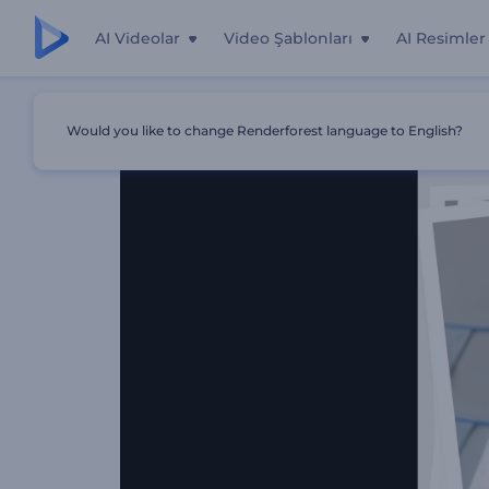
AI Videolar
Video Şablonları
AI Resimler
Ana Sayfa
Şablonlar
Çocuğumun Doğum Günü Anları
Would you like to change Renderforest language to English?