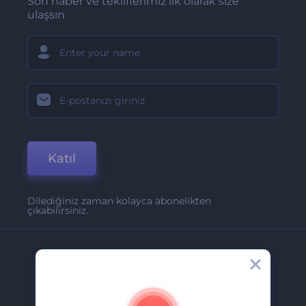
Son haber ve tekliflerimiz ilk olarak size
ulaşsın
Katıl
Dilediğiniz zaman kolayca abonelikten
çıkabilirsiniz.
Şirket
Hakkımızda
İletişim