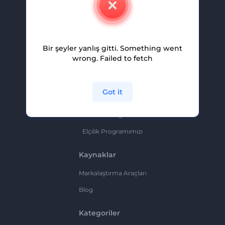
Kariyer
Yardım Ve Destek
Bir şeyler yanlış gitti. Something went
Ortaklık Programı
wrong. Failed to fetch
Gizlilik Politikası
Şartlar Ve Koşullar
Got it
Site Haritası
Ortaklık Programı
Elçilik Programımızı
Kaynaklar
Markalaştırma Araçları
Blog
Kategoriler