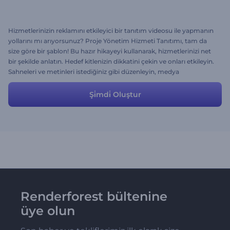
Hizmetlerinizin reklamını etkileyici bir tanıtım videosu ile yapmanın
yollarını mı arıyorsunuz? Proje Yönetim Hizmeti Tanıtımı, tam da
size göre bir şablon! Bu hazır hikayeyi kullanarak, hizmetlerinizi net
bir şekilde anlatın. Hedef kitlenizin dikkatini çekin ve onları etkileyin.
Sahneleri ve metinleri istediğiniz gibi düzenleyin, medya
dosyalarınızı yükleyin ve videonuz hazır!
Şi̇mdi̇ Oluştur
Renderforest bültenine
üye olun