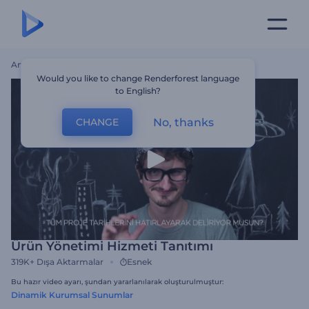
Ana Sayfa
Şablonlar
Ürün Yönetimi Hizmeti Tanıtımı
Would you like to change Renderforest language
to English?
No, thanks
CHANGE
Ürün Yönetimi Hizmeti Tanıtımı
319K+
Dışa Aktarmalar
Esnek
Bu hazır video ayarı, şundan yararlanılarak oluşturulmuştur:
Dinamik Kurumsal Sunumlar