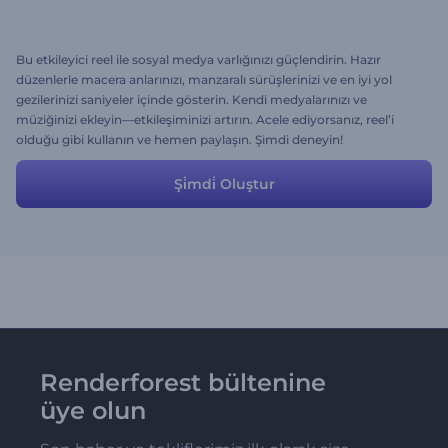
Bu etkileyici reel ile sosyal medya varlığınızı güçlendirin. Hazır
düzenlerle macera anlarınızı, manzaralı sürüşlerinizi ve en iyi yol
gezilerinizi saniyeler içinde gösterin. Kendi medyalarınızı ve
müziğinizi ekleyin—etkileşiminizi artırın. Acele ediyorsanız, reel’i
olduğu gibi kullanın ve hemen paylaşın. Şimdi deneyin!
Şi̇mdi̇ Oluştur
Renderforest bültenine
üye olun