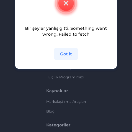
Kariyer
Yardım Ve Destek
Bir şeyler yanlış gitti. Something went
Ortaklık Programı
wrong. Failed to fetch
Gizlilik Politikası
Şartlar Ve Koşullar
Got it
Site Haritası
Ortaklık Programı
Elçilik Programımızı
Kaynaklar
Markalaştırma Araçları
Blog
Kategoriler