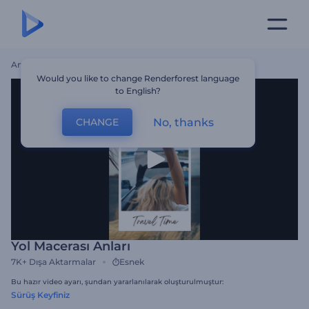
Ana Sayfa
Şablonlar
Yol Macerası Anları
Would you like to change Renderforest language
to English?
No, thanks
CHANGE
Yol Macerası Anları
7K+
Dışa Aktarmalar
Esnek
Bu hazır video ayarı, şundan yararlanılarak oluşturulmuştur:
Sürüş Keyfiniz