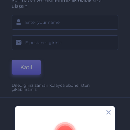
Son haber ve tekliflerimiz ilk olarak size
ulaşsın
Katıl
Dilediğiniz zaman kolayca abonelikten
çıkabilirsiniz.
Şirket
Hakkımızda
İletişim