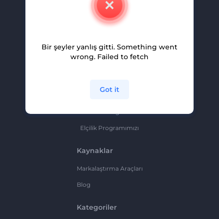
Kariyer
Yardım Ve Destek
Bir şeyler yanlış gitti. Something went
Ortaklık Programı
wrong. Failed to fetch
Gizlilik Politikası
Şartlar Ve Koşullar
Got it
Site Haritası
Ortaklık Programı
Elçilik Programımızı
Kaynaklar
Markalaştırma Araçları
Blog
Kategoriler