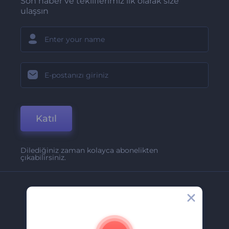
Son haber ve tekliflerimiz ilk olarak size
ulaşsın
Katıl
Dilediğiniz zaman kolayca abonelikten
çıkabilirsiniz.
Şirket
Hakkımızda
İletişim