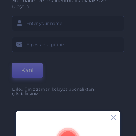
Son haber ve tekliflerimiz ilk olarak size
ulaşsın
Katıl
Dilediğiniz zaman kolayca abonelikten
çıkabilirsiniz.
Şirket
Hakkımızda
İletişim