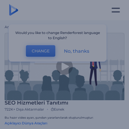
Ana Sayfa
Şablonlar
SEO Hizmetleri Tanıtımı
Would you like to change Renderforest language
to English?
No, thanks
CHANGE
SEO Hizmetleri Tanıtımı
722K+
Dışa Aktarmalar
Esnek
Bu hazır video ayarı, şundan yararlanılarak oluşturulmuştur:
Açıklayıcı Dünya Araçları