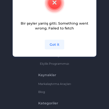
Kariyer
Yardım Ve Destek
Bir şeyler yanlış gitti. Something went
Ortaklık Programı
wrong. Failed to fetch
Gizlilik Politikası
Şartlar Ve Koşullar
Got it
Site Haritası
Ortaklık Programı
Elçilik Programımızı
Kaynaklar
Markalaştırma Araçları
Blog
Kategoriler