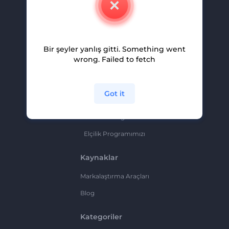
Kariyer
Yardım Ve Destek
Bir şeyler yanlış gitti. Something went
Ortaklık Programı
wrong. Failed to fetch
Gizlilik Politikası
Şartlar Ve Koşullar
Got it
Site Haritası
Ortaklık Programı
Elçilik Programımızı
Kaynaklar
Markalaştırma Araçları
Blog
Kategoriler