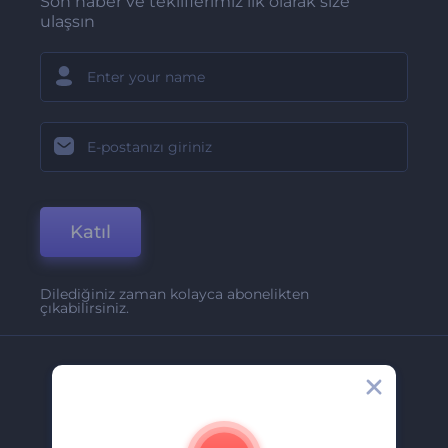
Son haber ve tekliflerimiz ilk olarak size
ulaşsın
Katıl
Dilediğiniz zaman kolayca abonelikten
çıkabilirsiniz.
Şirket
Hakkımızda
İletişim