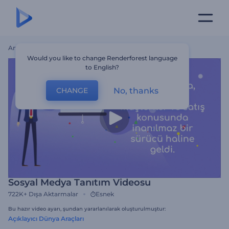
Ana Sayfa
Şablonlar
Sosyal Medya Tanıtım Videosu
Would you like to change Renderforest language
to English?
No, thanks
CHANGE
Sosyal Medya Tanıtım Videosu
722K+
Dışa Aktarmalar
Esnek
Bu hazır video ayarı, şundan yararlanılarak oluşturulmuştur:
Açıklayıcı Dünya Araçları