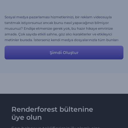
Sosyal medya pazarlaması hizmetlerinizi, bir reklam videosuyla
tanıtmak istiyorsunuz ancak bunu nasıl yapacağınızı bilmiyor
musunuz? Endişe etmenize gerek yok, bu hazır hikaye emrinize
amade. Çok sayıda etkili sahne, göz alıcı karakterler ve etkileyici
metinler burada. İsterseniz kendi medya dosyalarınızla tüm bunları
değiştirmeniz de mümkün. Bu hazır hikayeyi kullanarak video
oluşturma sürecinizi hızlandırın ve arzu ettiğiniz sonuca kolayca
Şi̇mdi̇ Oluştur
ulaşın.
Renderforest bültenine
üye olun