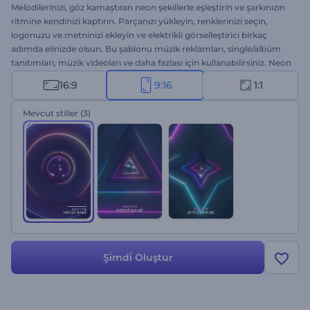
Melodilerinizi, göz kamaştıran neon şekillerle eşleştirin ve şarkınızın
ritmine kendinizi kaptırın. Parçanızı yükleyin, renklerinizi seçin,
logonuzu ve metninizi ekleyin ve elektrikli görselleştirici birkaç
adımda elinizde olsun. Bu şablonu müzik reklamları, single/albüm
tanıtımları, müzik videoları ve daha fazlası için kullanabilirsiniz. Neon
görselleştiricinizi hemen oluşturun!
16:9
9:16
1:1
Mevcut stiller
(3)
Şi̇mdi̇ Oluştur