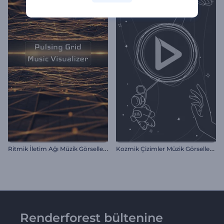
R
itmik İletim Ağı Müzik Görselleştirici
K
ozmik Çizimler Müzik Görselleştirici
Renderforest bültenine