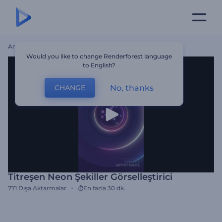
Ana Sayfa
Şablonlar
Titreşen Neon Şekiller Görselleştirici
Would you like to change Renderforest language
to English?
No, thanks
CHANGE
Titreşen Neon Şekiller Görselleştirici
771
Dışa Aktarmalar
En fazla 30 dk.