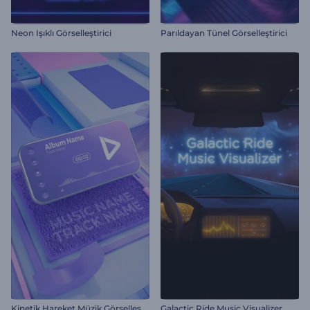
Neon Işıklı Görselleştirici
Parıldayan Tünel Görselleştirici
K
inetik Hareket Müzik Görselleştirici
Galactic Ride Music Visualizer