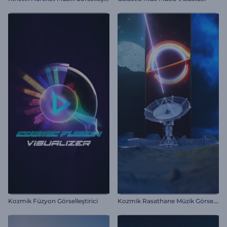
K
ozmik Rasathane Müzik Görselleştirici
Kozmik Füzyon Görselleştirici