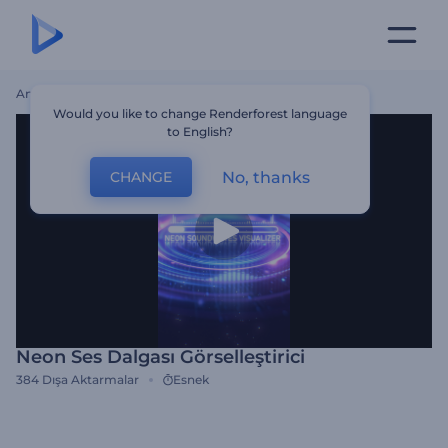
Ana Sayfa
Şablonlar
Neon Ses Dalgası Görselleştirici
Would you like to change Renderforest language
to English?
No, thanks
CHANGE
Neon Ses Dalgası Görselleştirici
384
Dışa Aktarmalar
Esnek