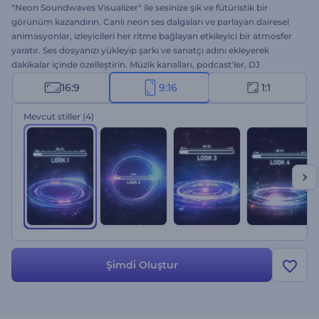
"Neon Soundwaves Visualizer" ile sesinize şık ve fütüristik bir
görünüm kazandırın. Canlı neon ses dalgaları ve parlayan dairesel
animasyonlar, izleyicileri her ritme bağlayan etkileyici bir atmosfer
yaratır. Ses dosyanızı yükleyip şarkı ve sanatçı adını ekleyerek
dakikalar içinde özelleştirin. Müzik kanalları, podcast'ler, DJ
tanıtımları ve sesli sunumlar için mükemmeldir. Hemen oluşturun
16:9
9:16
1:1
ve sesinizi görsel enerjiye dönüştürün!
Mevcut stiller
(4)
Şi̇mdi̇ Oluştur