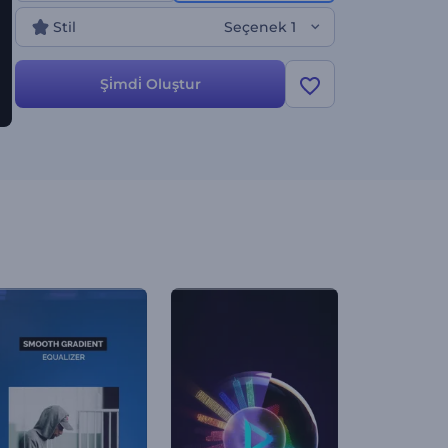
Stil
Seçenek 1
Şi̇mdi̇ Oluştur