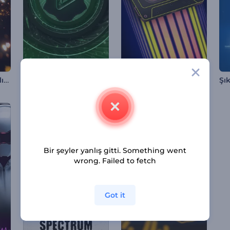
Parıldayan Parçacıklı Görselleştirici
Neon Ritim Dalgaları Görselleştirici
Retro Kaset Müzik Görselleştirici
Şı
Bir şeyler yanlış gitti. Something went
wrong. Failed to fetch
Got it