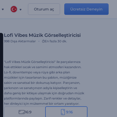
Oturum aç
Ücretsiz Deneyin
Lofi Vibes Müzik Görselleştiricisi
998
Dışa Aktarmalar
En fazla 30 dk.
"Lofi Vibes Müzik Görselleştiricisi" ile parçalarınıza
hak ettikleri sıcak ve samimi atmosferi kazandırın.
Lo-fi, downtempo veya rüya gibi arka plan
müzikleri için tasarlanan bu şablon, müziğinize
sakin ve sanatsal bir dokunuş katıyor. Parçanızın,
şarkınızın ve sanatçınızın adıyla kişiselleştirin ve
daha geniş bir kitleye ulaşmak için doğrudan müzik
platformlarında paylaşın. Zarif renkler ve detaylar,
her dinleyici için mükemmel bir ortam yaratıyor.
Hemen deneyin!
16:9
9:16