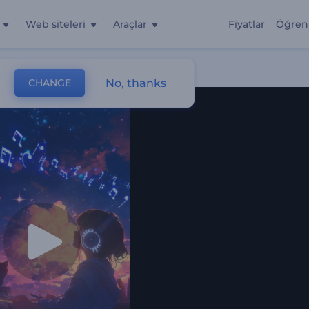
Web siteleri
Araçlar
Fiyatlar
Öğren
No, thanks
CHANGE