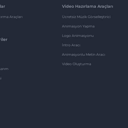
lar
Video Hazırlama Araçları
ırma Araçları
Ücretsiz Müzik Görselleştirici
Animasyon Yapma
Logo Animasyonu
iler
İntro Aracı
Animasyonlu Metin Aracı
Video Oluşturma
sarım
i