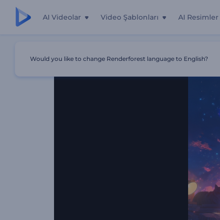
AI Videolar
Video Şablonları
AI Resimler
Ana Sayfa
Şablonlar
Lofi Vibes Müzik Görselleştiricisi
Would you like to change Renderforest language to English?