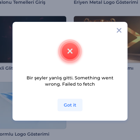
lonu Temelleri Giriş
Eriyen Metal Logo Gösterimi
kli Glitch Logo Gösterimi
Altın Kupa Ödülü Tanıtımı
Bir şeyler yanlış gitti. Something went
wrong. Failed to fetch
Got it
Formlu Logo Gösterimi