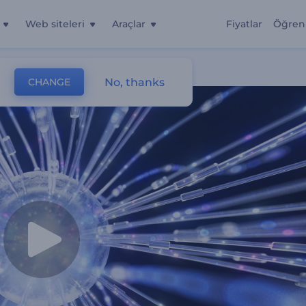
Web siteleri
Araçlar
Fiyatlar
Öğren
No, thanks
CHANGE