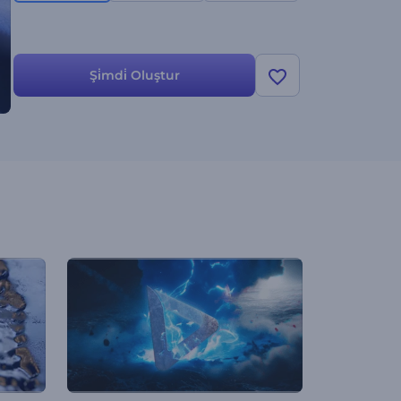
Şi̇mdi̇ Oluştur