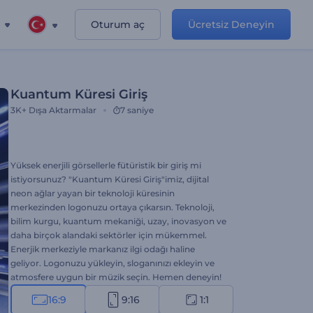
Oturum aç
Ücretsiz Deneyin
Kuantum Küresi Giriş
3K+
Dışa Aktarmalar
7 saniye
Yüksek enerjili görsellerle fütüristik bir giriş mi
istiyorsunuz? "Kuantum Küresi Giriş"imiz, dijital
neon ağlar yayan bir teknoloji küresinin
merkezinden logonuzu ortaya çıkarsın. Teknoloji,
bilim kurgu, kuantum mekaniği, uzay, inovasyon ve
daha birçok alandaki sektörler için mükemmel.
Enerjik merkeziyle markanız ilgi odağı haline
geliyor. Logonuzu yükleyin, sloganınızı ekleyin ve
atmosfere uygun bir müzik seçin. Hemen deneyin!
16:9
9:16
1:1