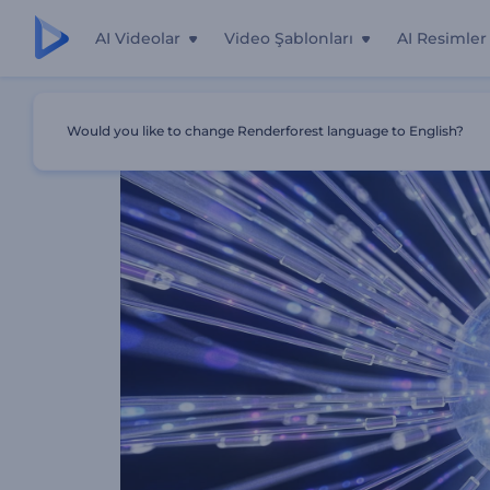
AI Videolar
Video Şablonları
AI Resimler
Ana Sayfa
Şablonlar
Kuantum Küresi Giriş
Would you like to change Renderforest language to English?