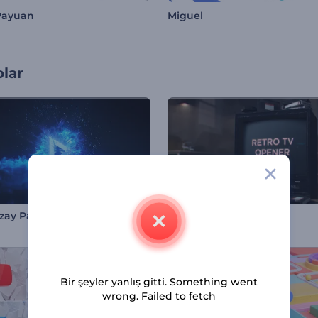
Payuan
Miguel
olar
zay Patlama Logo
Retro TV Giriş Videosu
Bir şeyler yanlış gitti. Something went
wrong. Failed to fetch