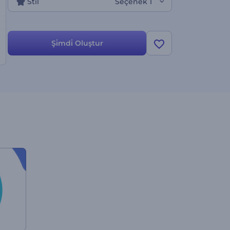
Stil
Seçenek 1
Şi̇mdi̇ Oluştur