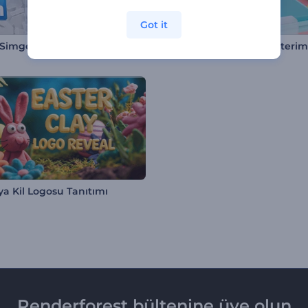
Got it
 Simgeler İntro
Kinetik Toplar Logo Gösterim
ya Kil Logosu Tanıtımı
Renderforest bültenine üye olun