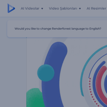
AI Videolar
Video Şablonları
AI Resimler
Ana Sayfa
Şablonlar
Renkli Dairesel Hareket Logosu
Would you like to change Renderforest language to English?