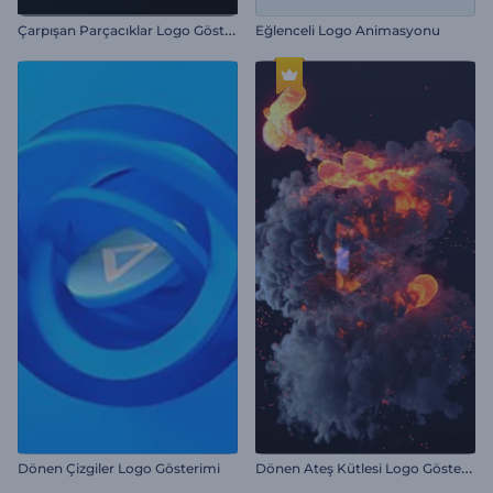
Ç
arpışan Parçacıklar Logo Gösterimi
Eğlenceli Logo Animasyonu
D
önen Ateş Kütlesi Logo Gösterimi
Dönen Çizgiler Logo Gösterimi