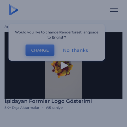
Ana Sayfa
Şablonlar
Işıldayan Formlar Logo Gösterimi
Would you like to change Renderforest language
to English?
No, thanks
CHANGE
Işıldayan Formlar Logo Gösterimi
5K+
Dışa Aktarmalar
5 saniye