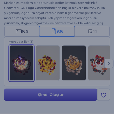
Markanıza modern bir dokunuşla değer katmak ister misiniz?
Geometrik 3D Logo Gösterimimizden başka bir yere bakmayın. Bu
şık şablon, logonuza hayat veren dinamik geometrik şekillere ve
akıcı animasyonlara sahiptir. Tek yapmanız gereken logonuzu
yüklemek, sloganınızı yazmak ve benzersiz ve akılda kalıcı bir giriş
için bir arka plan müziği seçmek. Şirket ve hizmet tanıtımları,
16:9
9:16
1:1
yaratıcı sunum açılışları, kanal tanıtımları veya çıkışları ve daha
fazlası için mükemmeldir. Şimdi yaratın ve hedef kitlenizi etkileyin!
Mevcut stiller
(5)
Şi̇mdi̇ Oluştur