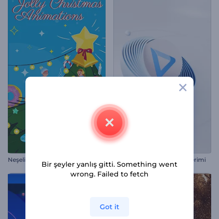
Neşeli Noel Animasyonları
Dönen Yarıküre Logo Gösterimi
Bir şeyler yanlış gitti. Something went
wrong. Failed to fetch
Got it