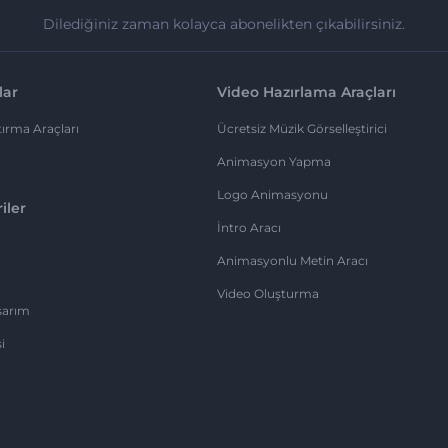
Dilediğiniz zaman kolayca abonelikten çıkabilirsiniz.
lar
Video Hazırlama Araçları
ırma Araçları
Ücretsiz Müzik Görselleştirici
Animasyon Yapma
Logo Animasyonu
iler
İntro Aracı
Animasyonlu Metin Aracı
Video Oluşturma
sarım
i