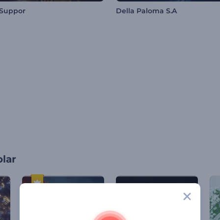
 Suppor
Della Paloma S.A
olar