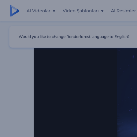
AI Videolar
Video Şablonları
AI Resimler
Ana Sayfa
Şablonlar
Hızlı Işık İzi Logo
Would you like to change Renderforest language to English?