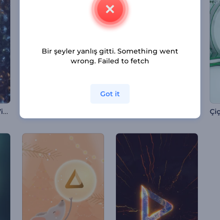
Bir şeyler yanlış gitti. Something went
wrong. Failed to fetch
Got it
Metal Küreler Giriş Videosu
Ürkütücü Cadılar Bayramı Animasyonları
Bilim Kurgu Dünya Logosu Gösterimi