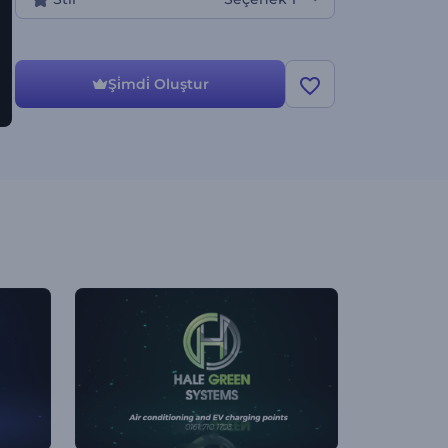
Şi̇mdi̇ Oluştur