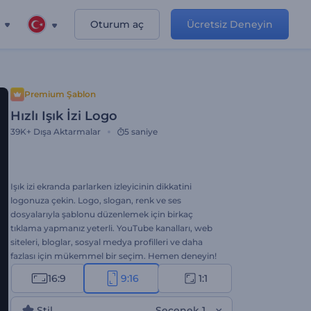
Oturum aç
Ücretsiz Deneyin
Premium Şablon
Hızlı Işık İzi Logo
39K+
Dışa Aktarmalar
5 saniye
Işık izi ekranda parlarken izleyicinin dikkatini
logonuza çekin. Logo, slogan, renk ve ses
dosyalarıyla şablonu düzenlemek için birkaç
tıklama yapmanız yeterli. YouTube kanalları, web
siteleri, bloglar, sosyal medya profilleri ve daha
fazlası için mükemmel bir seçim. Hemen deneyin!
16:9
9:16
1:1
Stil
Seçenek 1