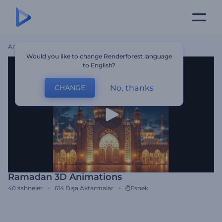
Ana Sayfa
Şablonlar
Ramadan 3D Animations
Would you like to change Renderforest language
to English?
No, thanks
CHANGE
Ramadan 3D Animations
40
sahneler
614
Dışa Aktarmalar
Esnek