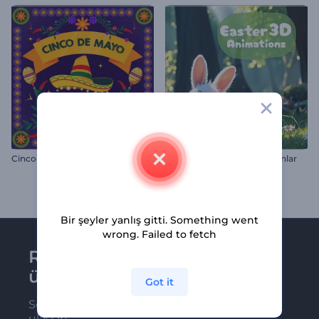
Cinco de Mayo Tebrik Videoları
Paskalya İçin 3D Animasyonlar
Bir şeyler yanlış gitti. Something went
wrong. Failed to fetch
Renderforest bültenine
üye olun
Got it
Son haber ve tekliflerimiz ilk olarak size
ulaşsın