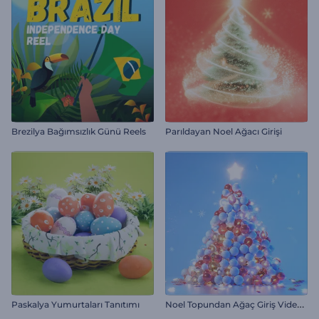
Brezilya Bağımsızlık Günü Reels
Parıldayan Noel Ağacı Girişi
N
oel Topundan Ağaç Giriş Videosu
Paskalya Yumurtaları Tanıtımı