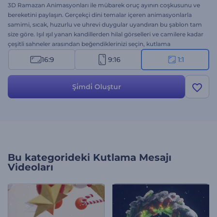
3D Ramazan Animasyonları ile mübarek oruç ayının coşkusunu ve
bereketini paylaşın. Gerçekçi dini temalar içeren animasyonlarla
samimi, sıcak, huzurlu ve uhrevi duygular uyandıran bu şablon tam
size göre. Işıl ışıl yanan kandillerden hilal görselleri ve camilere kadar
çeşitli sahneler arasından beğendiklerinizi seçin, kutlama
mesajlarınızı ekleyin ve videonuzu uygun bir arkaplan müziği ile
16:9
9:16
1:1
süsleyin. Tebrik videoları, iftar davetleri, sunum girişleri, tanıtım
videoları vs. için harika bir seçenek. Hemen oluşturun, Ramazanın
coşkusuna ortak olun!
Şi̇mdi̇ Oluştur
Bu kategorideki
Kutlama Mesajı
Videoları