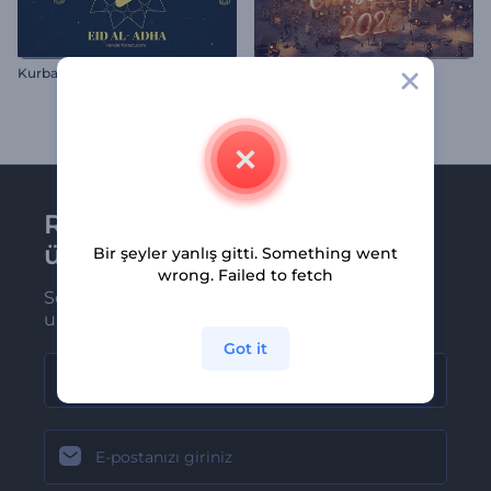
Kurban Bayramı Animasyonları
Sihirli Noel Köyü
Renderforest bültenine
üye olun
Bir şeyler yanlış gitti. Something went
wrong. Failed to fetch
Son haber ve tekliflerimiz ilk olarak size
ulaşsın
Got it