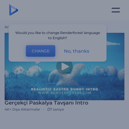
Ana Sayfa
Şablonlar
Gerçekçi Paskalya Tavşanı İntro
Would you like to change Renderforest language
to English?
No, thanks
CHANGE
Gerçekçi Paskalya Tavşanı İntro
4K+
Dışa Aktarmalar
7 saniye