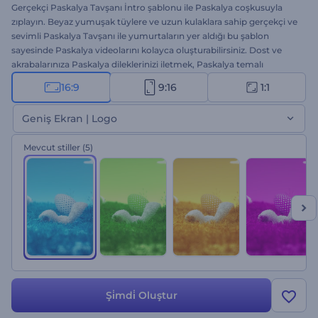
Gerçekçi Paskalya Tavşanı İntro şablonu ile Paskalya coşkusuyla
zıplayın. Beyaz yumuşak tüylere ve uzun kulaklara sahip gerçekçi ve
sevimli Paskalya Tavşanı ile yumurtaların yer aldığı bu şablon
sayesinde Paskalya videolarını kolayca oluşturabilirsiniz. Dost ve
akrabalarınıza Paskalya dileklerinizi iletmek, Paskalya temalı
ürünlerinizi tanıtmak ya da sevdiklerinizi bir etkinliğe davet etmenin
16:9
9:16
1:1
eğlenceli ve basit yolu burada. Dakikalar içinde benzersiz bir
Paskalya videosu için mesajları yazın, logonuzu girin ve eğlenceli bir
Geniş Ekran | Logo
müzik ekleyin. Durmayın, hemen oluşturun ve Paskalya eğlencesi
başlasın!
Mevcut stiller
(5)
Şi̇mdi̇ Oluştur