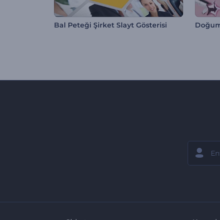
Bal Peteği Şirket Slayt Gösterisi