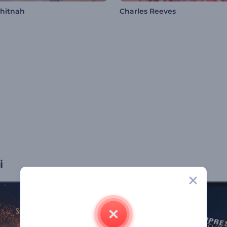
hitnah
Charles Reeves
i