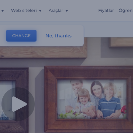
Web siteleri
Araçlar
Fiyatlar
Öğren
No, thanks
CHANGE