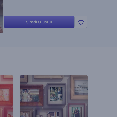
Şi̇mdi̇ Oluştur