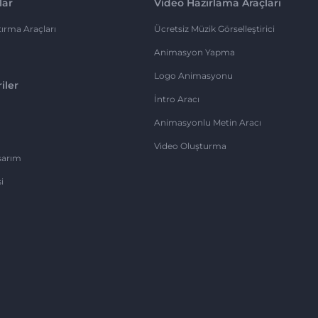
lar
Video Hazırlama Araçları
ırma Araçları
Ücretsiz Müzik Görselleştirici
Animasyon Yapma
Logo Animasyonu
iler
İntro Aracı
Animasyonlu Metin Aracı
Video Oluşturma
sarım
i