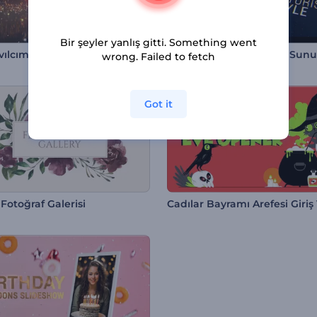
Bir şeyler yanlış gitti. Something went
ıvılcımı Kutlama
Dijital Yüksek Teknoloji Sun
wrong. Failed to fetch
Got it
 Fotoğraf Galerisi