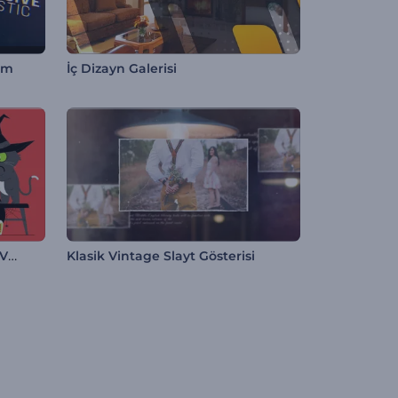
um
İç Dizayn Galerisi
Cadılar Bayramı Arefesi Giriş Videosu
Klasik Vintage Slayt Gösterisi