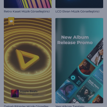
Retro Kaset Müzik Görselleştirici
LCD Ekran Müzik Görselleştirici
D
algalı Ritimler Müzik Görselleştirici
Yeni Albüm Tanıtımı