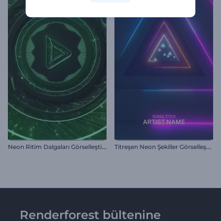
N
eon Ritim Dalgaları Görselleştirici
T
itreşen Neon Şekiller Görselleştirici
Renderforest bültenine