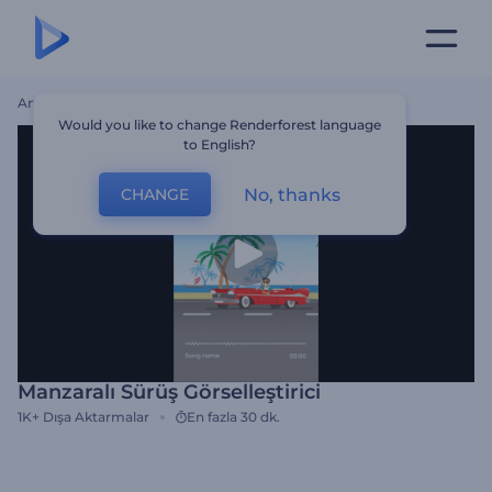
Ana Sayfa
Şablonlar
Manzaralı Sürüş Görselleştirici
Would you like to change Renderforest language
to English?
No, thanks
CHANGE
Manzaralı Sürüş Görselleştirici
1K+
Dışa Aktarmalar
En fazla 30 dk.