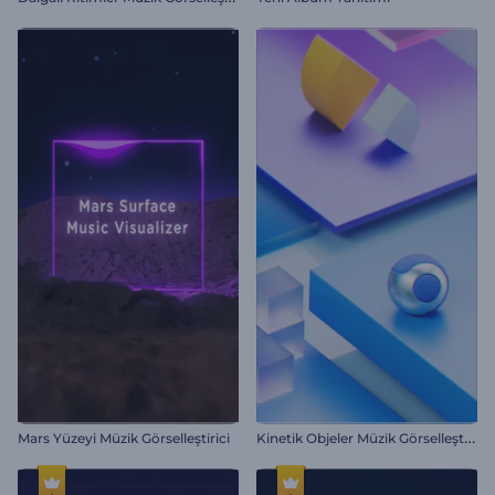
K
inetik Objeler Müzik Görselleştirici
Mars Yüzeyi Müzik Görselleştirici