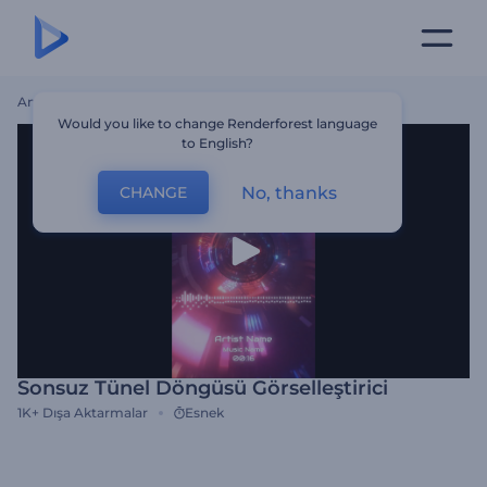
Ana Sayfa
Şablonlar
Sonsuz Tünel Döngüsü Görselleştirici
Would you like to change Renderforest language
to English?
No, thanks
CHANGE
Sonsuz Tünel Döngüsü Görselleştirici
1K+
Dışa Aktarmalar
Esnek