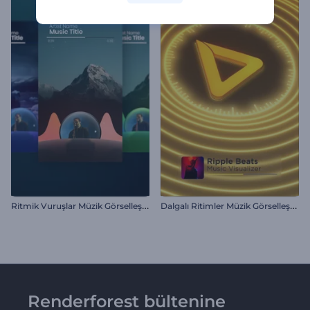
R
itmik Vuruşlar Müzik Görselleştirici
D
algalı Ritimler Müzik Görselleştirici
Renderforest bültenine