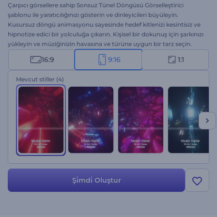
Çarpıcı görsellere sahip Sonsuz Tünel Döngüsü Görselleştirici
şablonu ile yaratıcılığınızı gösterin ve dinleyicileri büyüleyin.
Kusursuz döngü animasyonu sayesinde hedef kitlenizi kesintisiz ve
hipnotize edici bir yolculuğa çıkarın. Kişisel bir dokunuş için şarkınızı
yükleyin ve müziğinizin havasına ve türüne uygun bir tarz seçin.
Müzikal eserlerinin etkisini artırmak isteyen müzisyenler, DJ'ler ve
16:9
9:16
1:1
içerik üreticilerinin mutlaka yararlanması gereken bir şablon.
Hemen oluşturun ve müziğinizi göz alıcı bir görsel-işitsel deneyime
Mevcut stiller
(4)
dönüştürün!
Şi̇mdi̇ Oluştur