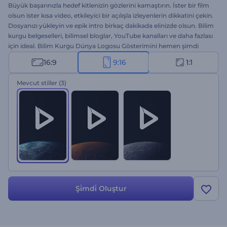
Büyük başarınızla hedef kitlenizin gözlerini kamaştırın. İster bir film
olsun ister kısa video, etkileyici bir açılışla izleyenlerin dikkatini çekin.
Dosyanızı yükleyin ve epik intro birkaç dakikada elinizde olsun. Bilim
kurgu belgeselleri, bilimsel bloglar, YouTube kanalları ve daha fazlası
için ideal. Bilim Kurgu Dünya Logosu Gösterimini hemen şimdi
deneyin!
16:9
9:16
1:1
Mevcut stiller
(3)
Şi̇mdi̇ Oluştur