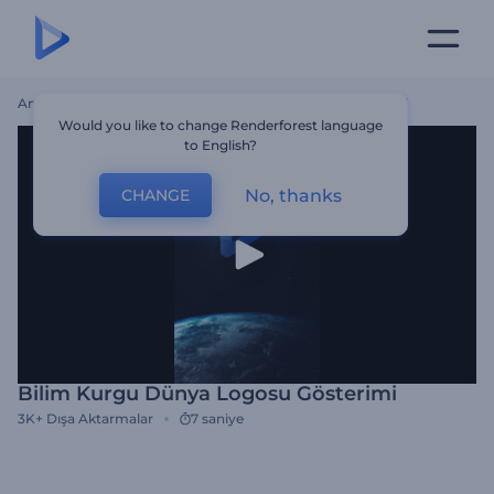
Ana Sayfa
Şablonlar
Bilim Kurgu Dünya Logosu Gösterimi
Would you like to change Renderforest language
to English?
No, thanks
CHANGE
Bilim Kurgu Dünya Logosu Gösterimi
3K+
Dışa Aktarmalar
7 saniye