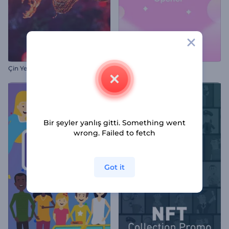
Çin Yeni Yılı Giriş Videosu
Eros'un Aşk Oku Jeneriği
Bir şeyler yanlış gitti. Something went
wrong. Failed to fetch
Got it