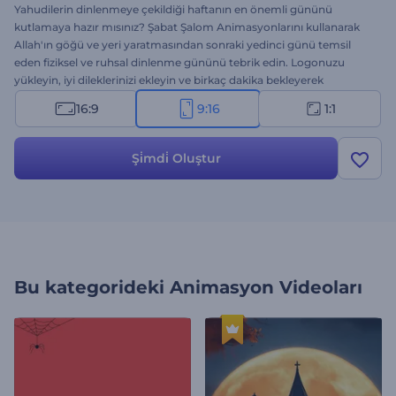
Yahudilerin dinlenmeye çekildiği haftanın en önemli gününü
kutlamaya hazır mısınız? Şabat Şalom Animasyonlarını kullanarak
Allah'ın göğü ve yeri yaratmasından sonraki yedinci günü temsil
eden fiziksel ve ruhsal dinlenme gününü tebrik edin. Logonuzu
yükleyin, iyi dileklerinizi ekleyin ve birkaç dakika bekleyerek
profesyonel video animasyonunu elde edin. Dini gün introlar,
16:9
9:16
1:1
kutlama videoları, davetiyeler vs. için mükemmel bir seçenek.
Hemen şimdi deneyin!
Şi̇mdi̇ Oluştur
Bu kategorideki
Animasyon Videoları