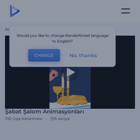
Ana Sayfa
Şablonlar
Şabat Şalom Animasyonları
Would you like to change Renderforest language
to English?
No, thanks
CHANGE
Şabat Şalom Animasyonları
292
Dışa Aktarmalar
15 saniye