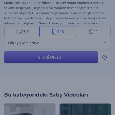
Moda Koleksiyonu Giriş Videosu" ile yeni moda markanızı tarz bir
şekilde sergileyin. Şık geçişler ve modern mizanpajlara sahip bu
şablon ile alışveriş tukunlarını mağazanıza çekin ve satışları artırın.
Fotoğraf ve videolarınızı yükleyin, mesajlarınızı girin ve tempolu bir
arkaplan müziği seçin. Sezon koleksiyonu lansmanı, özel tasarım
giysilerin tanıtımı veya harika reklam videoları için ideal. Hemen
16:9
9:16
1:1
oluşturun, modayı takip edenleri her karede büyüleyin.
Dikey | 45 Saniye
Şi̇mdi̇ Oluştur
Bu kategorideki
Satış Videoları