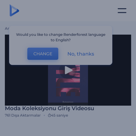
Ana Sayfa
Şablonlar
Moda Koleksiyonu Giriş Videosu
Would you like to change Renderforest language
to English?
No, thanks
CHANGE
Moda Koleksiyonu Giriş Videosu
761
Dışa Aktarmalar
45 saniye