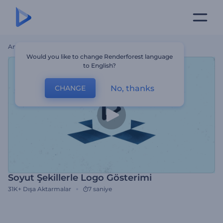
Ana Sayfa
Şablonlar
Soyut Şekillerle Logo Gösterimi
Would you like to change Renderforest language
to English?
No, thanks
CHANGE
Soyut Şekillerle Logo Gösterimi
31K+
Dışa Aktarmalar
7 saniye