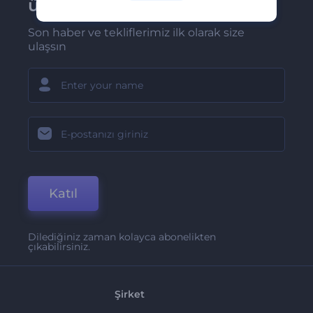
üye olun
Son haber ve tekliflerimiz ilk olarak size
ulaşsın
Katıl
Dilediğiniz zaman kolayca abonelikten
çıkabilirsiniz.
Şirket