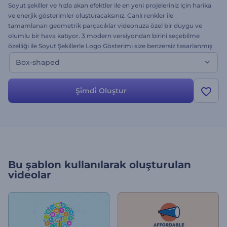
Soyut şekiller ve hızla akan efektler ile en yeni projeleriniz için harika
ve enerjik gösterimler oluşturacaksınız. Canlı renkler ile
tamamlanan geometrik parçacıklar videonuza özel bir duygu ve
olumlu bir hava katıyor. 3 modern versiyondan birini seçebilme
özelliği ile Soyut Şekillerle Logo Gösterimi size benzersiz tasarlanmış
ve dinamik animasyonlu öğeler sunar. İzleyicilerinizi etkileyin ve
Box-shaped
enerjik bir şekilde hazırlanmış introlar, film fragmanları, reklamlar ve
daha pek çok içerik hazırlayın. Haydi, videonuzu birlikte
renklendirelim. Hem de ücretsiz!
Şi̇mdi̇ Oluştur
Bu şablon kullanılarak oluşturulan
videolar