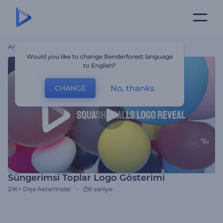
Ana Sayfa
Şablonlar
Süngerimsi Toplar Logo Gösterimi
Would you like to change Renderforest language
to English?
No, thanks
CHANGE
Süngerimsi Toplar Logo Gösterimi
21K+
Dışa Aktarmalar
8 saniye