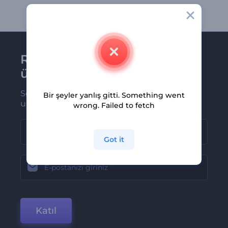
Renderforest bültenine
üye olun
Son haber ve tekliflerimiz ilk olarak size
Bir şeyler yanlış gitti. Something went
ulaşsın
wrong. Failed to fetch
Got it
Katıl