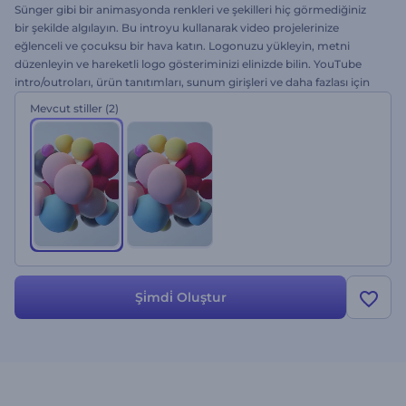
Sünger gibi bir animasyonda renkleri ve şekilleri hiç görmediğiniz
bir şekilde algılayın. Bu introyu kullanarak video projelerinize
eğlenceli ve çocuksu bir hava katın. Logonuzu yükleyin, metni
düzenleyin ve hareketli logo gösteriminizi elinizde bilin. YouTube
intro/outroları, ürün tanıtımları, sunum girişleri ve daha fazlası için
mükemmel bir seçim. Bu şablonu hemen deneyin!
Mevcut stiller
(2)
Şi̇mdi̇ Oluştur