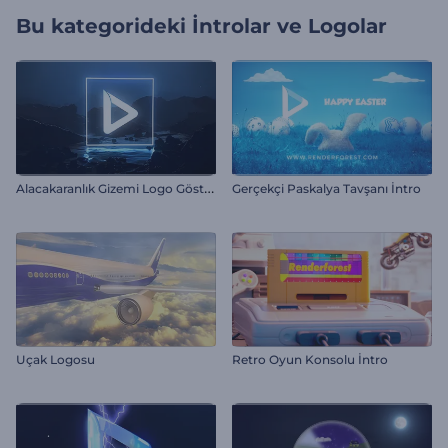
Bu kategorideki
İntrolar ve Logolar
A
lacakaranlık Gizemi Logo Gösterimi
Gerçekçi Paskalya Tavşanı İntro
Uçak Logosu
Retro Oyun Konsolu İntro