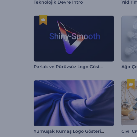
Teknolojik Devre İntro
Yıldırı
Parlak ve Pürüzsüz Logo Gösterimi
Ağır 
Yumuşak Kumaş Logo Gösterimi
Cıvıl Cı