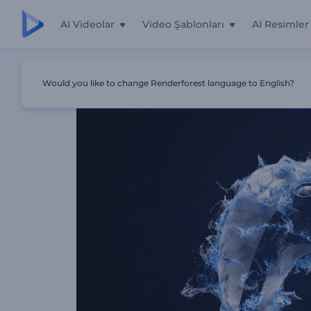
AI Videolar
Video Şablonları
AI Resimler
Ana Sayfa
Şablonlar
Islak Joystick İntro
Would you like to change Renderforest language to English?