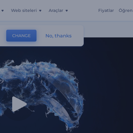
Web siteleri
Araçlar
Fiyatlar
Öğren
No, thanks
CHANGE