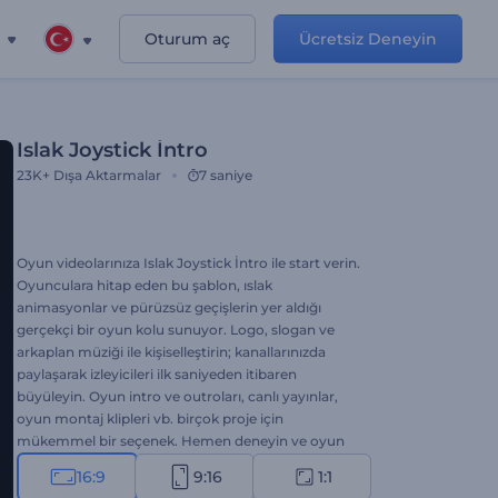
Oturum aç
Ücretsiz Deneyin
Islak Joystick İntro
23K+
Dışa Aktarmalar
7 saniye
Oyun videolarınıza Islak Joystick İntro ile start verin.
Oyunculara hitap eden bu şablon, ıslak
animasyonlar ve pürüzsüz geçişlerin yer aldığı
gerçekçi bir oyun kolu sunuyor. Logo, slogan ve
arkaplan müziği ile kişiselleştirin; kanallarınızda
paylaşarak izleyicileri ilk saniyeden itibaren
büyüleyin. Oyun intro ve outroları, canlı yayınlar,
oyun montaj klipleri vb. birçok proje için
mükemmel bir seçenek. Hemen deneyin ve oyun
içeriklerinize level atlatın!
16:9
9:16
1:1