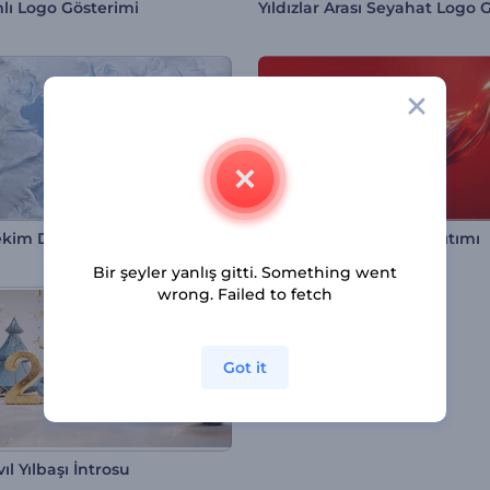
mlı Logo Gösterimi
Çekim Duman Logo
Liquid Fusion Logo Tanıtımı
Bir şeyler yanlış gitti. Something went
wrong. Failed to fetch
Got it
vıl Yılbaşı İntrosu