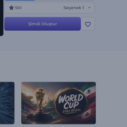
Stil
Seçenek 1
Şi̇mdi̇ Oluştur