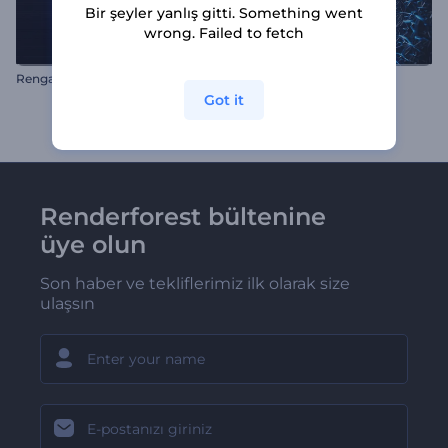
Bir şeyler yanlış gitti. Something went
wrong. Failed to fetch
Rengarenk Glitch Efektli Logo
Kırık Cam Dalgası Logo
Got it
Renderforest bültenine
üye olun
Son haber ve tekliflerimiz ilk olarak size
ulaşsın