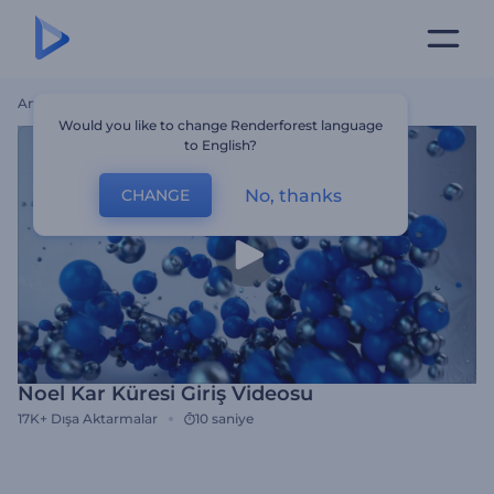
Ana Sayfa
Şablonlar
Noel Kar Küresi Giriş Videosu
Would you like to change Renderforest language
to English?
No, thanks
CHANGE
Noel Kar Küresi Giriş Videosu
17K+
Dışa Aktarmalar
10 saniye