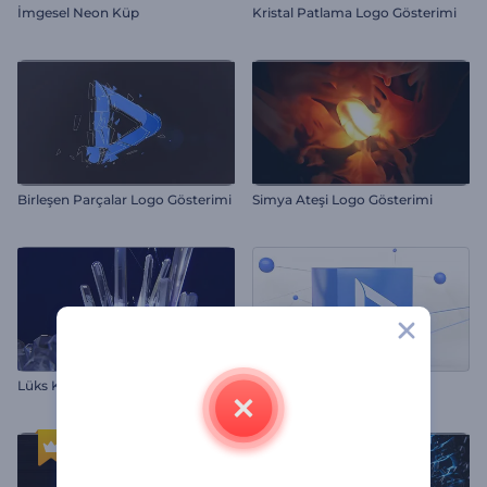
İmgesel Neon Küp
Kristal Patlama Logo Gösterimi
Birleşen Parçalar Logo Gösterimi
Simya Ateşi Logo Gösterimi
Lüks Kristal Logo
Moleküler Küp Logo