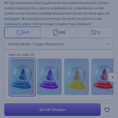
Bir kış masalından fırlamış gibi duran kar küremize göz atın. Sosyal
medya takipçileriniz, çalışma arkadaşlarınız, çalışanlarınız ve aile
üyeleriniz kar küresini salladığında göz kamaştıran bir Noel ağacı ile
karşılaşsın. Bu büyüleyici animasyon ile etrafa sevginizi ve noel
coşkusunu yayın. Hemen bugün oluşturmaya başlayın!
16:9
9:16
1:1
Geniş Ekran / Logo Versiyonu
Mevcut stiller
(5)
Şi̇mdi̇ Oluştur