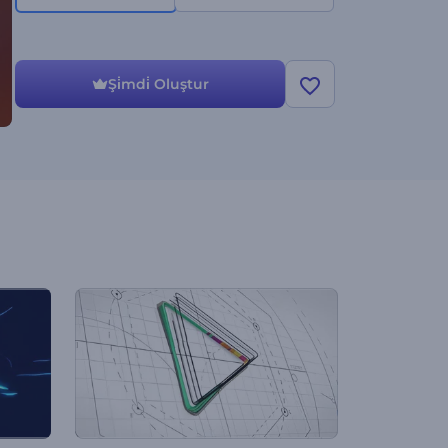
Şi̇mdi̇ Oluştur