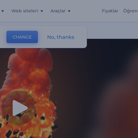
Web siteleri
Araçlar
Fiyatlar
Öğren
imi
No, thanks
CHANGE