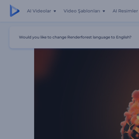
AI Videolar
Video Şablonları
AI Resimler
Ana Sayfa
Şablonlar
Alev Alev Yanan Küre Logo Göster
Would you like to change Renderforest language to English?