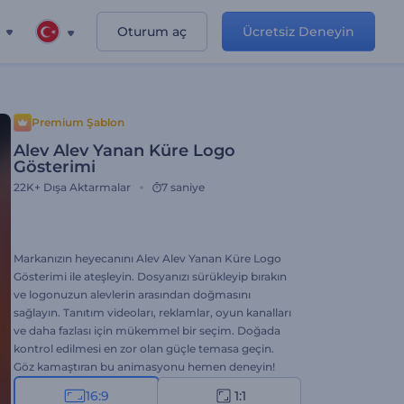
Oturum aç
Ücretsiz Deneyin
Premium Şablon
Alev Alev Yanan Küre Logo
Gösterimi
22K+
Dışa Aktarmalar
7 saniye
Markanızın heyecanını Alev Alev Yanan Küre Logo
Gösterimi ile ateşleyin. Dosyanızı sürükleyip bırakın
ve logonuzun alevlerin arasından doğmasını
sağlayın. Tanıtım videoları, reklamlar, oyun kanalları
ve daha fazlası için mükemmel bir seçim. Doğada
kontrol edilmesi en zor olan güçle temasa geçin.
Göz kamaştıran bu animasyonu hemen deneyin!
16:9
1:1