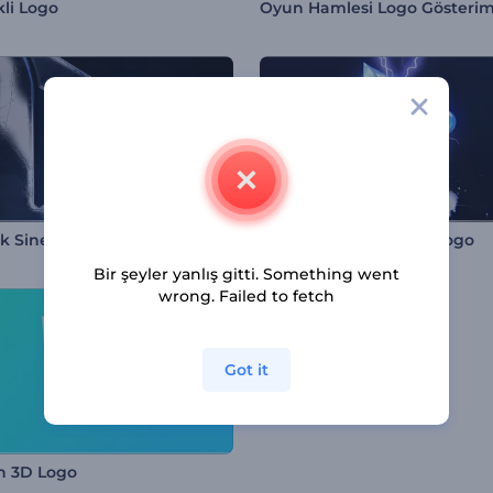
kli Logo
Oyun Hamlesi Logo Gösterim
ık Sinematik İntro
Yüksek Voltaj Şimşek Logo
Bir şeyler yanlış gitti. Something went
wrong. Failed to fetch
Got it
n 3D Logo