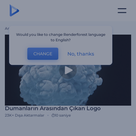
Ana Sayfa
Şablonlar
Dumanların Arasından Çıkan Logo
Would you like to change Renderforest language
to English?
No, thanks
CHANGE
Dumanların Arasından Çıkan Logo
23K+
Dışa Aktarmalar
10 saniye