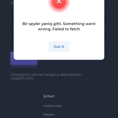
ulaşsın
Bir şeyler yanlış gitti. Something went
wrong. Failed to fetch
Got it
Katıl
Dilediğiniz zaman kolayca abonelikten
çıkabilirsiniz.
Şirket
Hakkımızda
İletişim