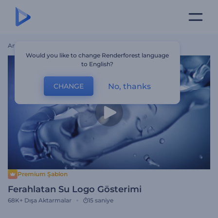
Ana Sayfa
Şablonlar
Ferahlatan Su Logo Gösterimi
Would you like to change Renderforest language
to English?
No, thanks
CHANGE
Premium Şablon
Ferahlatan Su Logo Gösterimi
68K+
Dışa Aktarmalar
15 saniye