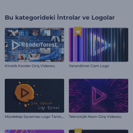
Bu kategorideki
İntrolar ve Logolar
Kinetik Kareler Giriş Videosu
Yanardöner Cam Logo
M
ürekkep Sıçraması Logo Tanıtımı
Teknolojik Neon Giriş Videosu