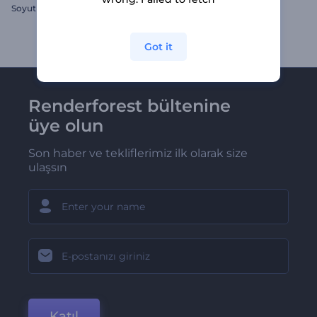
Soyut Şekillerle Logo Gösterimi
Canlı Ramazan İntrosu
Got it
Renderforest bültenine
üye olun
Son haber ve tekliflerimiz ilk olarak size
ulaşsın
Katıl