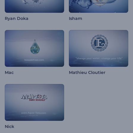
Ryan Doka
Isham
Mac
Mathieu Cloutier
Nick