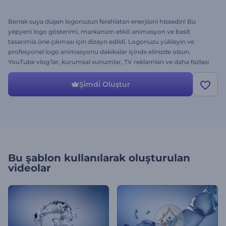
Berrak suya düşen logonuzun ferahlatan enerjisini hissedin! Bu
yepyeni logo gösterimi, markanızın etkili animasyon ve basit
tasarımla öne çıkması için dizayn edildi. Logonuzu yükleyin ve
profesyonel logo animasyonu dakikalar içinde elinizde olsun.
YouTube vlog'lar, kurumsal sunumlar, TV reklamları ve daha fazlası
için mükemmel bir seçim! Mükemmel bir logo animasyonu için
daha ne isteyebilirsiniz? Bu şablonu hemen şimdi deneyin!
Şi̇mdi̇ Oluştur
Bu şablon kullanılarak oluşturulan
videolar