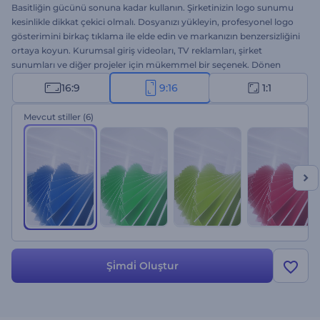
Basitliğin gücünü sonuna kadar kullanın. Şirketinizin logo sunumu
kesinlikle dikkat çekici olmalı. Dosyanızı yükleyin, profesyonel logo
gösterimini birkaç tıklama ile elde edin ve markanızın benzersizliğini
ortaya koyun. Kurumsal giriş videoları, TV reklamları, şirket
sunumları ve diğer projeler için mükemmel bir seçenek. Dönen
Köşeli Şekiller İntro ile basitliğin gücünü kullanın. Hemen şimdi
16:9
9:16
1:1
deneyin!
Mevcut stiller
(6)
Şi̇mdi̇ Oluştur