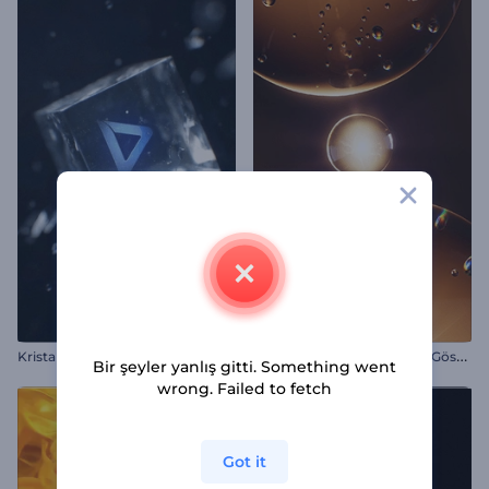
B
ölünen Baloncuklar Logo Gösterimi
Kristal Cam Küp Girişi
Bir şeyler yanlış gitti. Something went
wrong. Failed to fetch
Got it