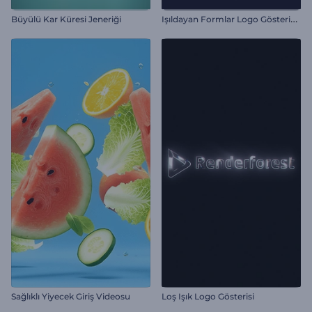
I
şıldayan Formlar Logo Gösterimi
Büyülü Kar Küresi Jeneriği
Sağlıklı Yiyecek Giriş Videosu
Loş Işık Logo Gösterisi