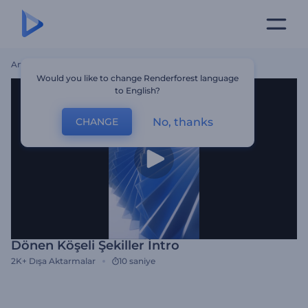
Ana Sayfa
Şablonlar
Dönen Köşeli Şekiller İntro
Would you like to change Renderforest language
to English?
No, thanks
CHANGE
Dönen Köşeli Şekiller İntro
2K+
Dışa Aktarmalar
10 saniye