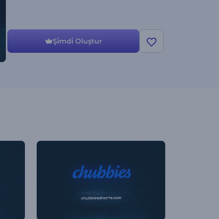
Şi̇mdi̇ Oluştur