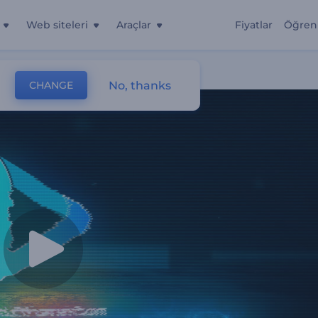
Web siteleri
Araçlar
Fiyatlar
Öğren
No, thanks
CHANGE