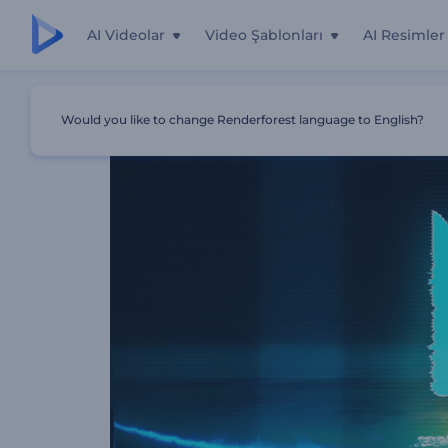
AI Videolar
Video Şablonları
AI Resimler
Ana Sayfa
Şablonlar
Işık İzleri Logo Gösterimi
Would you like to change Renderforest language to English?