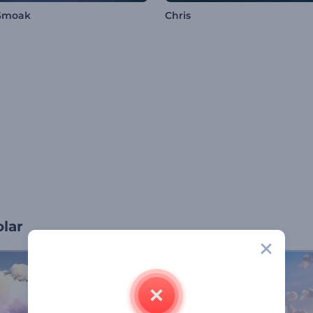
Smoak
Chris
olar