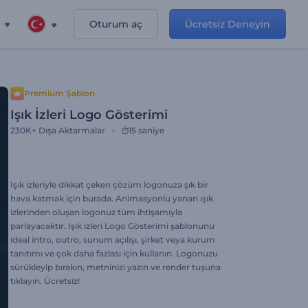
Oturum aç
Ücretsiz Deneyin
Premium Şablon
Işık İzleri Logo Gösterimi
230K+
Dışa Aktarmalar
15 saniye
Işık izleriyle dikkat çeken çözüm logonuza şık bir
hava katmak için burada. Animasyonlu yanan ışık
izlerinden oluşan logonuz tüm ihtişamıyla
parlayacaktır. Işık izleri Logo Gösterimi şablonunu
ideal intro, outro, sunum açılışı, şirket veya kurum
tanıtımı ve çok daha fazlası için kullanın. Logonuzu
sürükleyip bırakın, metninizi yazın ve render tuşuna
tıklayın. Ücretsiz!