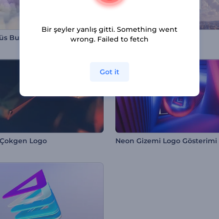
Bir şeyler yanlış gitti. Something went
s Bulutlu Logo
Uçan Balonlar Girişi
wrong. Failed to fetch
Got it
 Çokgen Logo
Neon Gizemi Logo Gösterimi