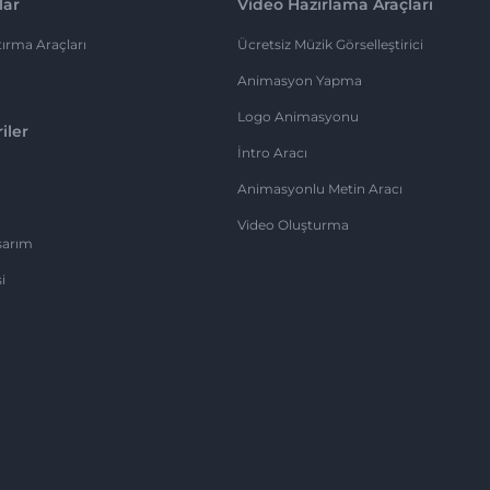
lar
Video Hazırlama Araçları
ırma Araçları
Ücretsiz Müzik Görselleştirici
Animasyon Yapma
Logo Animasyonu
iler
İntro Aracı
Animasyonlu Metin Aracı
Video Oluşturma
sarım
i