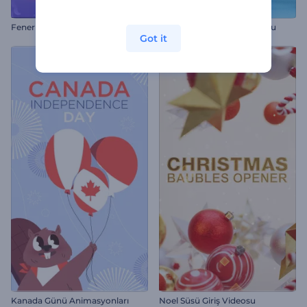
Fener Festivali Animasyonları
Sağlıklı Yiyecek Giriş Videosu
Got it
Kanada Günü Animasyonları
Noel Süsü Giriş Videosu