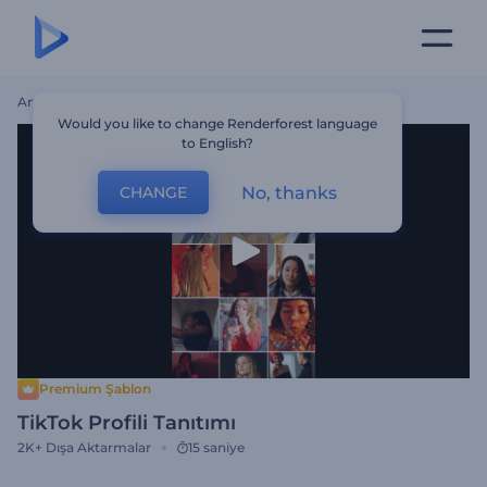
Ana Sayfa
Şablonlar
TikTok Profili Tanıtımı
Would you like to change Renderforest language
to English?
No, thanks
CHANGE
Premium Şablon
TikTok Profili Tanıtımı
2K+
Dışa Aktarmalar
15 saniye