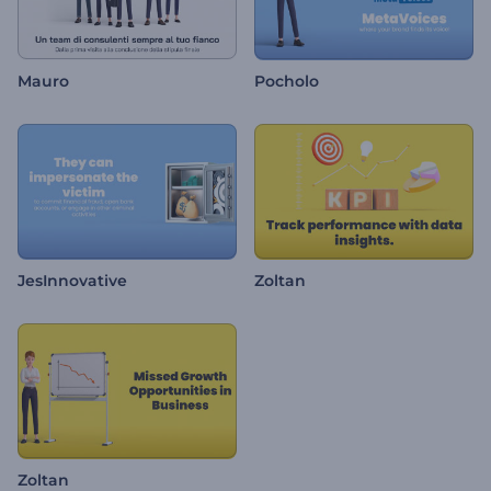
Mauro
Pocholo
JesInnovative
Zoltan
Zoltan