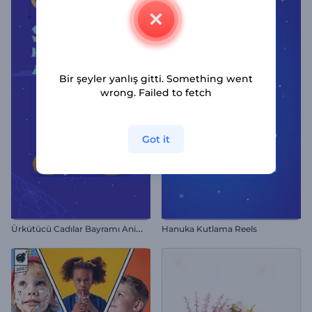
Bir şeyler yanlış gitti. Something went
wrong. Failed to fetch
Got it
Ü
rkütücü Cadılar Bayramı Animasyonları
Hanuka Kutlama Reels