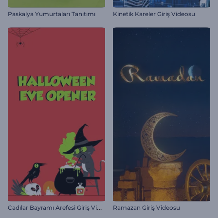
Paskalya Yumurtaları Tanıtımı
Kinetik Kareler Giriş Videosu
C
adılar Bayramı Arefesi Giriş Videosu
Ramazan Giriş Videosu