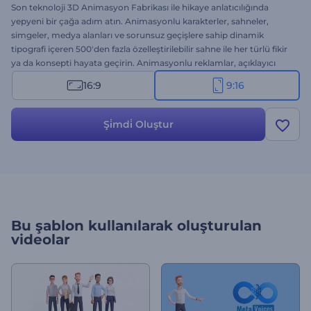
Son teknoloji 3D Animasyon Fabrikası ile hikaye anlatıcılığında
yepyeni bir çağa adım atın. Animasyonlu karakterler, sahneler,
simgeler, medya alanları ve sorunsuz geçişlere sahip dinamik
tipografi içeren 500'den fazla özelleştirilebilir sahne ile her türlü fikir
ya da konsepti hayata geçirin. Animasyonlu reklamlar, açıklayıcı
videolar, şirket ya da servis tanıtımları, reklam videoları vb. için
16:9
9:16
mükemmel bir seçenek. Dilediğiniz sahneleri seçin, yazıları ve
medya içeriklerini ekleyin, zengin kitaplığımızdan arkaplan müziği
seçin veya ses kaydınızı yükleyerek benzersiz bir animasyon elde
Şi̇mdi̇ Oluştur
edin. Ücretsiz olarak şimdi oluşturun!
Bu şablon kullanılarak oluşturulan
videolar