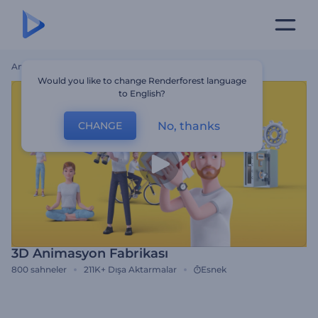
Ana Sayfa
Şablonlar
3D Animasyon Fabrikası
Would you like to change Renderforest language
to English?
No, thanks
CHANGE
3D Animasyon Fabrikası
800
sahneler
211K+
Dışa Aktarmalar
Esnek