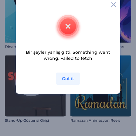
Dinamik Kurumsal Sunumlar
Fener Festivali Animasyonları
Bir şeyler yanlış gitti. Something went
wrong. Failed to fetch
Got it
Stand-Up Gösterisi Girişi
Ramazan Animasyon Reels