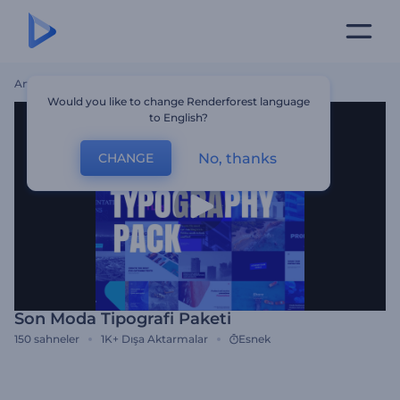
Ana Sayfa
Şablonlar
Son Moda Tipografi Paketi
Would you like to change Renderforest language
to English?
No, thanks
CHANGE
Son Moda Tipografi Paketi
150
sahneler
1K+
Dışa Aktarmalar
Esnek