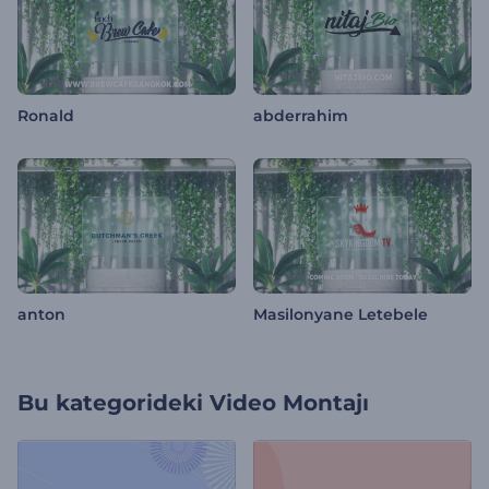
Ronald
abderrahim
anton
Masilonyane Letebele
Bu kategorideki
Video Montajı