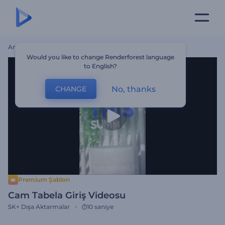
Ana Sayfa
Şablonlar
Cam Tabela Giriş Videosu
Would you like to change Renderforest language
to English?
No, thanks
CHANGE
Premium Şablon
Cam Tabela Giriş Videosu
5K+
Dışa Aktarmalar
10 saniye