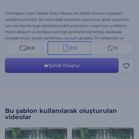
Muhteşem Cam Tabela Giriş Videosu ile Tabiat Ananın tazeleyici
enerjisini yansıtın. Bir sürü rakip arasında logonuzun göze çarpması
için sıra dışı bir logo gösteriminden yararlanın. Logonuzu yükleyin,
metni ekleyin ve profesyonel logo gösteriminiz birkaç dakikada
elinizde olsun. Şirket tanıtımları, sunum girişleri, TV reklamları ve
daha fazlası için mükemmel bir seçenek. Bu şablonu hiçbir ücret
16:9
9:16
1:1
ödemeden hemen deneyin!
Şi̇mdi̇ Oluştur
Bu şablon kullanılarak oluşturulan
videolar