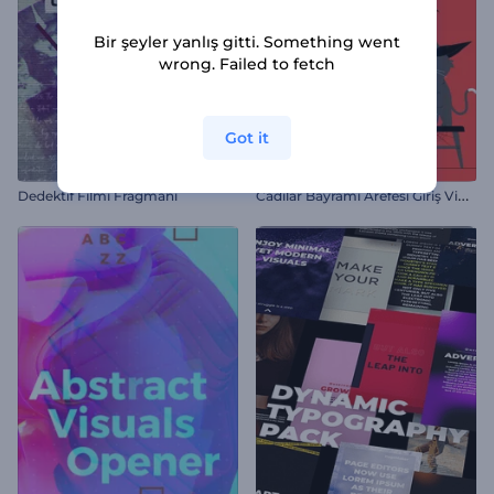
Bir şeyler yanlış gitti. Something went
wrong. Failed to fetch
Got it
C
adılar Bayramı Arefesi Giriş Videosu
Dedektif Filmi Fragmanı