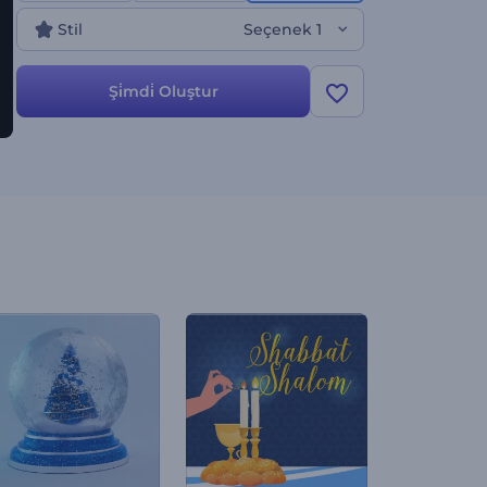
Stil
Seçenek 1
Şi̇mdi̇ Oluştur