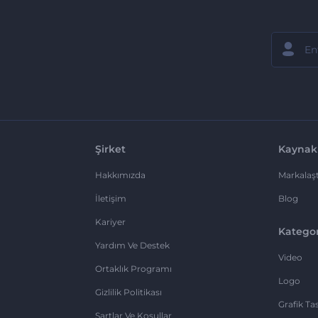
Şirket
Kaynak
Hakkımızda
Markalaşt
İletişim
Blog
Kariyer
Kategor
Yardım Ve Destek
Video
Ortaklık Programı
Logo
Gizlilik Politikası
Grafik Ta
Şartlar Ve Koşullar