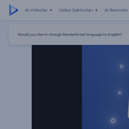
AI Videolar
Video Şablonları
AI Resimler
Ana Sayfa
Şablonlar
Oyun Kanalı Canlı Giriş Videosu
Would you like to change Renderforest language to English?