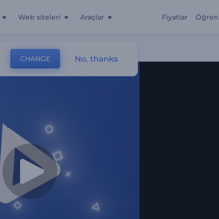
Web siteleri
Araçlar
Fiyatlar
Öğren
No, thanks
CHANGE