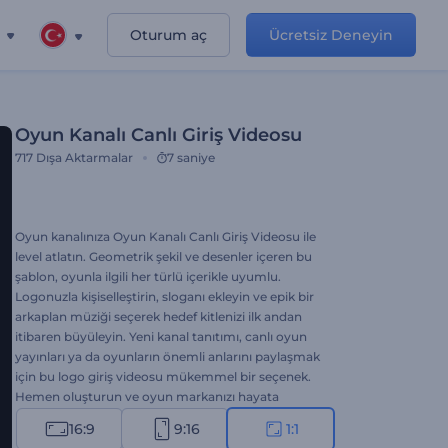
Oturum aç
Ücretsiz Deneyin
Oyun Kanalı Canlı Giriş Videosu
717
Dışa Aktarmalar
7 saniye
Oyun kanalınıza Oyun Kanalı Canlı Giriş Videosu ile
level atlatın. Geometrik şekil ve desenler içeren bu
şablon, oyunla ilgili her türlü içerikle uyumlu.
Logonuzla kişiselleştirin, sloganı ekleyin ve epik bir
arkaplan müziği seçerek hedef kitlenizi ilk andan
itibaren büyüleyin. Yeni kanal tanıtımı, canlı oyun
yayınları ya da oyunların önemli anlarını paylaşmak
için bu logo giriş videosu mükemmel bir seçenek.
Hemen oluşturun ve oyun markanızı hayata
geçirin!
16:9
9:16
1:1