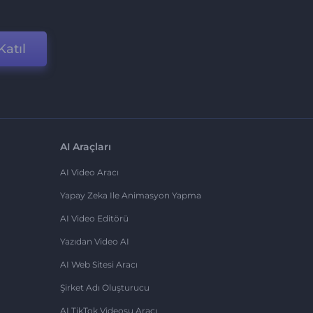
Katıl
AI Araçları
AI Video Aracı
Yapay Zeka Ile Animasyon Yapma
AI Video Editörü
Yazıdan Video AI
AI Web Sitesi Aracı
Şirket Adı Oluşturucu
AI TikTok Videosu Aracı