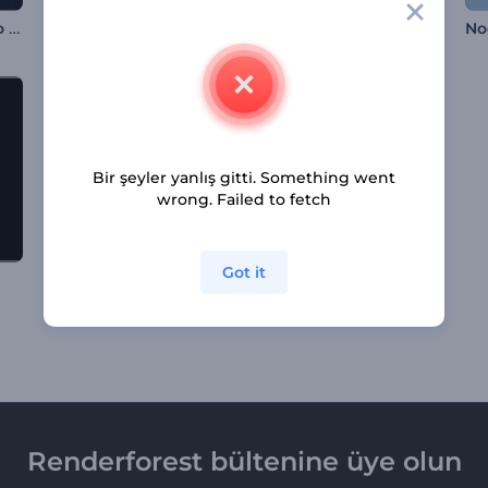
Elektrikli Glitch Logo Gösterimi
Buz Çözülmesi Logo Gösterimi
Çölde Serap Giriş Videosu
Bir şeyler yanlış gitti. Something went
wrong. Failed to fetch
Got it
Noel Ağacının Neşeli Yolculuğu
Renk Kırılması İntro
Renderforest bültenine üye olun