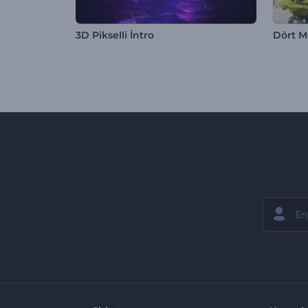
3D Pikselli İntro
Dört M