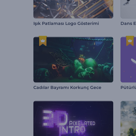
Işık Patlaması Logo Gösterimi
Cadılar Bayramı Korkunç Gece
Pütürl