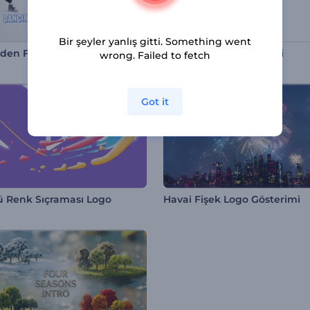
Bir şeyler yanlış gitti. Something went
Dans Eden Fortnite İfadeleri Girişi
Minimal Logo Gösterimi
wrong. Failed to fetch
Got it
ü Renk Sıçraması Logo
Havai Fişek Logo Gösterimi