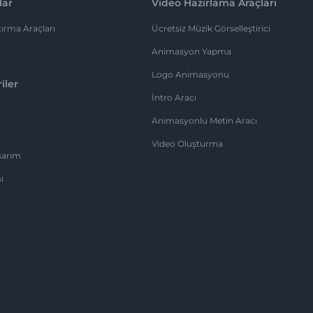
lar
Video Hazırlama Araçları
ırma Araçları
Ücretsiz Müzik Görselleştirici
Animasyon Yapma
Logo Animasyonu
iler
İntro Aracı
Animasyonlu Metin Aracı
Video Oluşturma
sarım
i