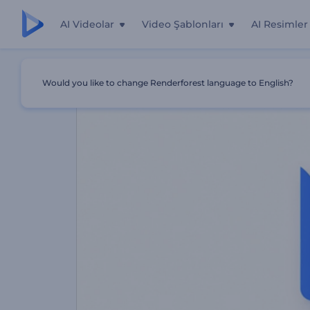
AI Videolar
Video Şablonları
AI Resimler
Ana Sayfa
Şablonlar
Web Arama Logosu Gösterimi
Would you like to change Renderforest language to English?