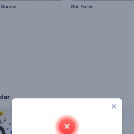
l Gomez
Otis Harris
olar