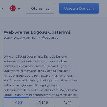
Oturum aç
Ücretsiz Deneyin
Web Arama Logosu Gösterimi
202K+
Dışa Aktarmalar
20 saniye
Dikkat... Dikkat! Devrim niteliğindeki bu logo
animasyonu sayesinde logonuz yaratıcılık ve
benzersizlik bakımından öne çıkacak! Logonuzu
yükleyin ve profesyonel giriş videosu dakikalar
içinde elinizde olsun. Teknik sunumlar, reklamlar,
YouTube kanalı introları, ticari logo giriş videoları ve
daha fazlası için ideal. Bir logo gösterim
videosundan daha ne bekleyebilirsiniz? Web Arama
Logosu Gösterimini hemen şimdi ve ücretsiz olarak
deneyin!
16:9
9:16
1:1