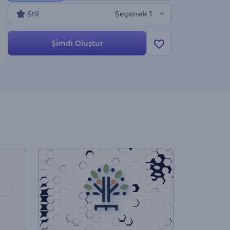
Stil
Seçenek 1
Şi̇mdi̇ Oluştur