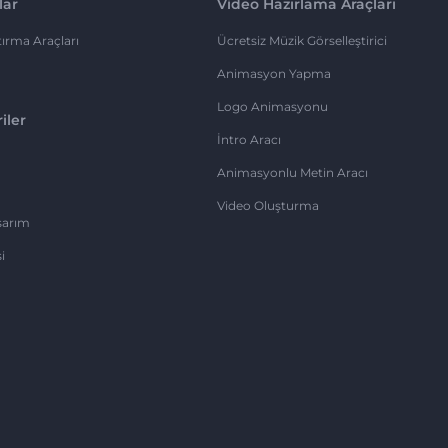
lar
Video Hazırlama Araçları
ırma Araçları
Ücretsiz Müzik Görselleştirici
Animasyon Yapma
Logo Animasyonu
iler
İntro Aracı
Animasyonlu Metin Aracı
Video Oluşturma
sarım
i