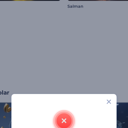
Salman
olar