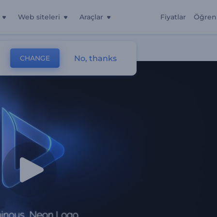
Web siteleri
Araçlar
Fiyatlar
Öğren
No, thanks
CHANGE