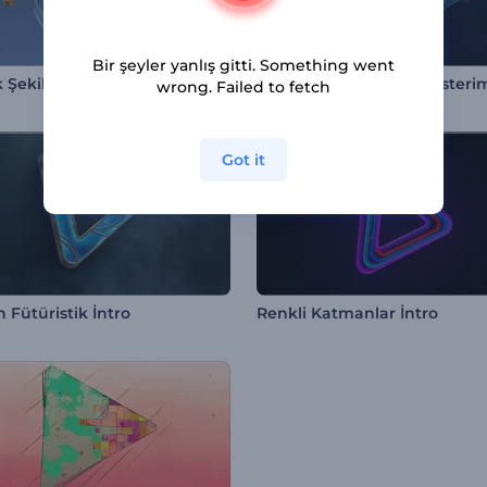
Bir şeyler yanlış gitti. Something went
 Şekiller Logo
Gümüş Eritme Logo Gösteri
wrong. Failed to fetch
Got it
 Fütüristik İntro
Renkli Katmanlar İntro