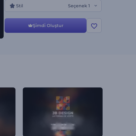
Stil
Seçenek 1
Şi̇mdi̇ Oluştur