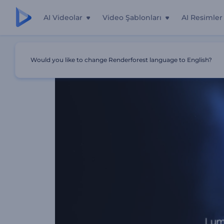
AI Videolar
Video Şablonları
AI Resimler
Ana Sayfa
Şablonlar
Işıltılı Neon Logo
Would you like to change Renderforest language to English?