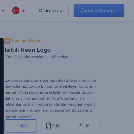
Oturum aç
Ücretsiz Deneyin
Premium Şablon
Işıltılı Neon Logo
28K+
Dışa Aktarmalar
7 saniye
Logonuzu parlayan neon ışığı efekti ile sergileyin ve
izleyicilerinizi yoğun bir parıltı ile etkileyin. Logonun
hemen altına sloganınızı ekleyin ve mesajınızı çok
daha fazla insana ulaştırın. YouTube kanalları,
reklamlar, sosyal medya tanıtımları ve diğer kreatif
projeleri için mükemmel bir seçenek. Bu şablonu
hemen deneyin!
16:9
9:16
1:1