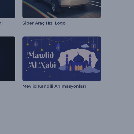
mi
Siber Araç Hızı Logo
Mevlid Kandili Animasyonları