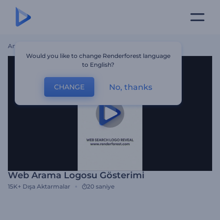
Ana Sayfa
Şablonlar
Web Arama Logosu Gösterimi
Would you like to change Renderforest language
to English?
No, thanks
CHANGE
Web Arama Logosu Gösterimi
15K+
Dışa Aktarmalar
20 saniye