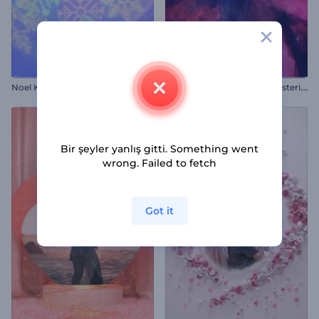
P
arıldayan Nebula Logo Gösterimi
Noel Kar Taneleri İntro
Bir şeyler yanlış gitti. Something went
wrong. Failed to fetch
Got it