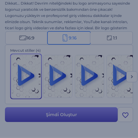
Dikkat... Dikkat! Devrim niteliğindeki bu logo animasyonu sayesinde
logonuz yaratıcılık ve benzersizlik bakımından öne çıkacak!
Logonuzu yükleyin ve profesyonel giriş videosu dakikalar içinde
elinizde olsun. Teknik sunumlar, reklamlar, YouTube kanalı introları,
ticari logo giriş videoları ve daha fazlası için ideal. Bir logo gösterim
videosundan daha ne bekleyebilirsiniz? Web Arama Logosu
16:9
9:16
1:1
Gösterimini hemen şimdi ve ücretsiz olarak deneyin!
Mevcut stiller
(4)
Şi̇mdi̇ Oluştur