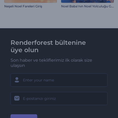
N
oel Baba'nın Noel Yolculuğu Girişi
Neşeli Noel Fareleri Giriş
Renderforest bültenine
üye olun
Son haber ve tekliflerimiz ilk olarak size
ulaşsın