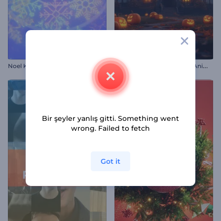
Ü
rkütücü Cadılar Bayramı Animasyonları
Noel Kar Taneleri İntro
Bir şeyler yanlış gitti. Something went
wrong. Failed to fetch
Got it