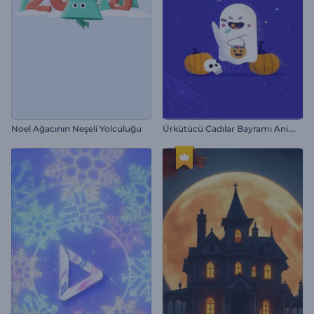
Ü
rkütücü Cadılar Bayramı Animasyonları
Noel Ağacının Neşeli Yolculuğu