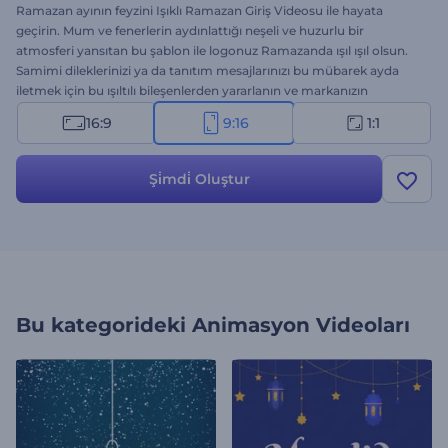
Ramazan ayının feyzini Işıklı Ramazan Giriş Videosu ile hayata
geçirin. Mum ve fenerlerin aydınlattığı neşeli ve huzurlu bir
atmosferi yansıtan bu şablon ile logonuz Ramazanda ışıl ışıl olsun.
Samimi dileklerinizi ya da tanıtım mesajlarınızı bu mübarek ayda
iletmek için bu ışıltılı bileşenlerden yararlanın ve markanızın
kimliğine harika bir dokunuş yapın. Logonuzu ekleyin, özel
16:9
9:16
1:1
mesajlarınızı girin ve unutulmaz bir Ramazan jeneriği için
mükemmel bir arkaplan müziği seçin. Hemen oluşturun!
Şi̇mdi̇ Oluştur
Bu kategorideki
Animasyon Videoları