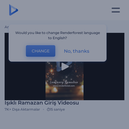
Ana Sayfa
Şablonlar
Işıklı Ramazan Giriş Videosu
Would you like to change Renderforest language
to English?
No, thanks
CHANGE
Işıklı Ramazan Giriş Videosu
7K+
Dışa Aktarmalar
15 saniye