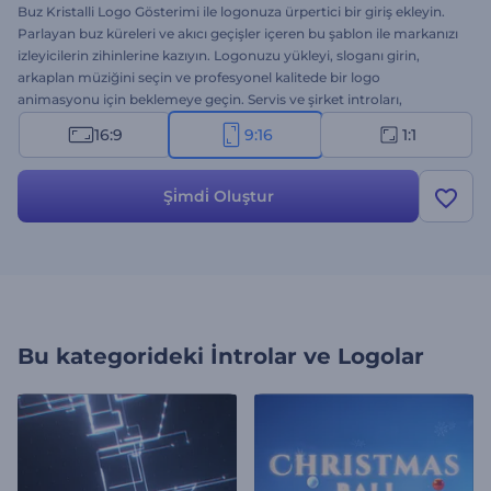
Buz Kristalli Logo Gösterimi ile logonuza ürpertici bir giriş ekleyin.
Parlayan buz küreleri ve akıcı geçişler içeren bu şablon ile markanızı
izleyicilerin zihinlerine kazıyın. Logonuzu yükleyi, sloganı girin,
arkaplan müziğini seçin ve profesyonel kalitede bir logo
animasyonu için beklemeye geçin. Servis ve şirket introları,
kurumsal sunum girişleri, kanal tanıtımları ve diğer kreatif projeler
16:9
9:16
1:1
için harika. Hemen oluşturun!
Şi̇mdi̇ Oluştur
Bu kategorideki
İntrolar ve Logolar