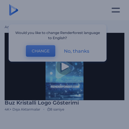
Ana Sayfa
Şablonlar
Buz Kristalli Logo Gösterimi
Would you like to change Renderforest language
to English?
No, thanks
CHANGE
Buz Kristalli Logo Gösterimi
4K+
Dışa Aktarmalar
8 saniye