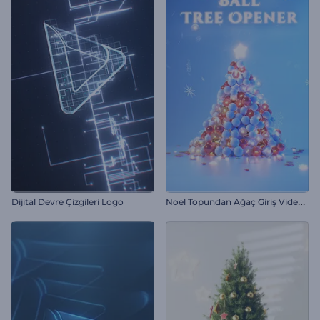
N
oel Topundan Ağaç Giriş Videosu
Dijital Devre Çizgileri Logo