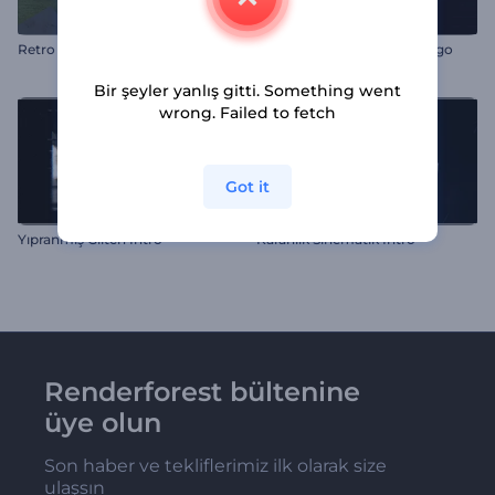
Retro Oda Logosu
Rengarenk Glitch Efektli Logo
Bir şeyler yanlış gitti. Something went
wrong. Failed to fetch
Got it
Yıpranmış Glitch İntro
Karanlık Sinematik İntro
Renderforest bültenine
üye olun
Son haber ve tekliflerimiz ilk olarak size
ulaşsın