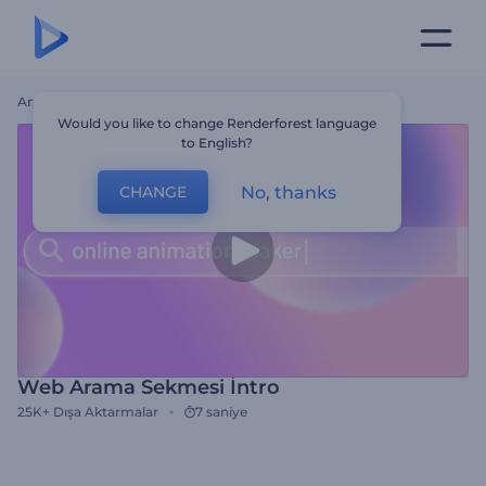
Ana Sayfa
Şablonlar
Web Arama Sekmesi İntro
Would you like to change Renderforest language
to English?
No, thanks
CHANGE
Web Arama Sekmesi İntro
25K+
Dışa Aktarmalar
7 saniye