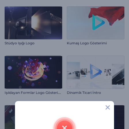
Stüdyo Işığı Logo
Kumaş Logo Gösterimi
I
şıldayan Formlar Logo Gösterimi
Dinamik Ticari İntro