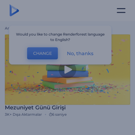
Ana Sayfa
Şablonlar
Mezuniyet Günü Girişi
Would you like to change Renderforest language
to English?
No, thanks
CHANGE
Mezuniyet Günü Girişi
3K+
Dışa Aktarmalar
6 saniye