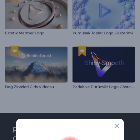
Estetik Mermer Logo
Yumuşak Toplar Logo Gösterimi
P
arlak ve Pürüzsüz Logo Gösterimi
Dağ Zirveleri Giriş Videosu
Renderforest bültenine
üye olun