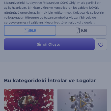
Mezuniyetinizi kutlayın ve "Mezuniyet Günü Giriş"imizle şenlikli bir
açılış hazırlayın. Bir kitap yığını ve kepçe içeren bu şablon, büyük
gününüzü unutulmaz kılmak için mükemmel. Kolayca kişiselleştirin
ve logonuzun öğrenme ve başarı sembolleriyle zarif bir şekilde
çerçevelenmesini sağlayın. Mezuniyet törenleri, okul videoları,
sunum girişleri ve eğitim projeleri için mükemmel. Hemen
16:9
9:16
oluşturun ve mezuniyet hikayenizi unutulmaz kılın!
Şi̇mdi̇ Oluştur
Bu kategorideki
İntrolar ve Logolar