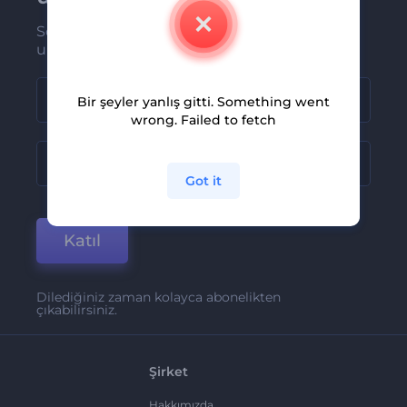
Son haber ve tekliflerimiz ilk olarak size
ulaşsın
Bir şeyler yanlış gitti. Something went
wrong. Failed to fetch
Got it
Katıl
Dilediğiniz zaman kolayca abonelikten
çıkabilirsiniz.
Şirket
Hakkımızda