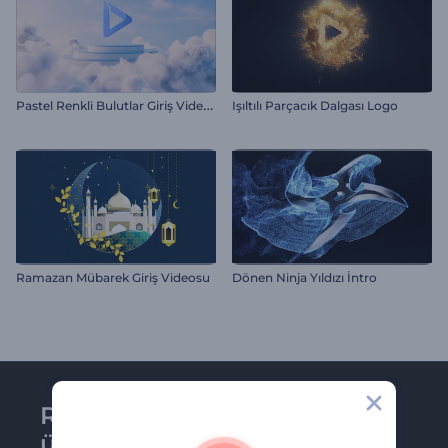
P
astel Renkli Bulutlar Giriş Videosu
Işıltılı Parçacık Dalgası Logo
Ramazan Mübarek Giriş Videosu
Dönen Ninja Yıldızı İntro
Renderforest bültenine
üye olun