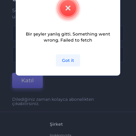
Son haber ve tekliflerimiz ilk olarak size
ulaşsın
Bir şeyler yanlış gitti. Something went
wrong. Failed to fetch
Got it
Katıl
Dilediğiniz zaman kolayca abonelikten
çıkabilirsiniz.
Şirket
Hakkımızda