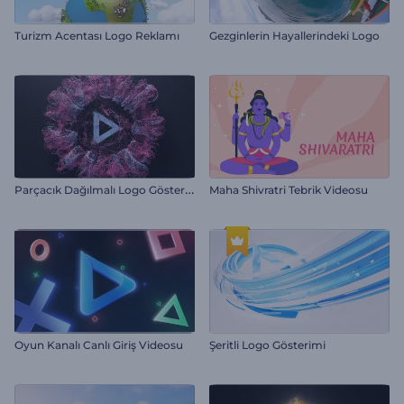
Turizm Acentası Logo Reklamı
Gezginlerin Hayallerindeki Logo
P
arçacık Dağılmalı Logo Gösterimi
Maha Shivratri Tebrik Videosu
Oyun Kanalı Canlı Giriş Videosu
Şeritli Logo Gösterimi