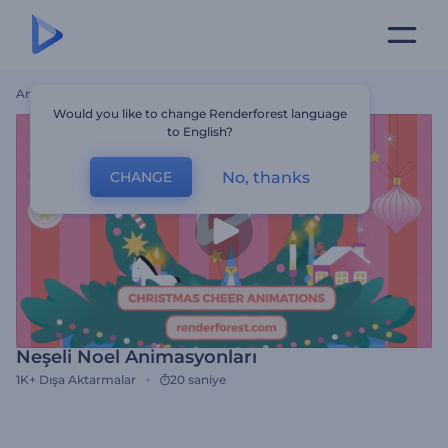
Ana Sayfa
Şablonlar
Neşeli Noel Animasyonları
Would you like to change Renderforest language
to English?
No, thanks
CHANGE
Neşeli Noel Animasyonları
1K+
Dışa Aktarmalar
20 saniye