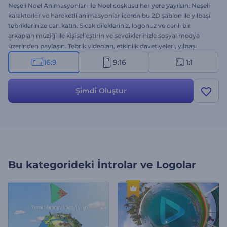
Neşeli Noel Animasyonları ile Noel coşkusu her yere yayılsın. Neşeli
karakterler ve hareketli animasyonlar içeren bu 2D şablon ile yılbaşı
tebriklerinize can katın. Sıcak dilekleriniz, logonuz ve canlı bir
arkaplan müziği ile kişiselleştirin ve sevdiklerinizle sosyal medya
üzerinden paylaşın. Tebrik videoları, etkinlik davetiyeleri, yılbaşı
kampanyaları ve diğer Noel temalı projeler için mükemmel bir
16:9
9:16
1:1
seçenek. Hemen oluşturun; coşkunuzu paylaşın!
Şi̇mdi̇ Oluştur
Bu kategorideki
İntrolar ve Logolar