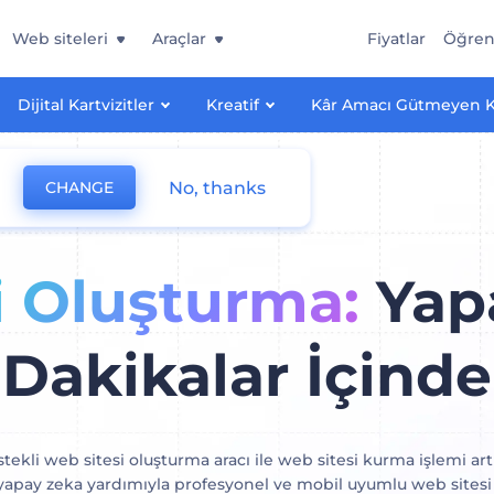
Web siteleri
Araçlar
Fiyatlar
Öğre
Dijital Kartvizitler
Kreatif
Kâr Amacı Gütmeyen 
No, thanks
CHANGE
i Oluşturma:
Yapa
Dakikalar İçinde
tekli web sitesi oluşturma aracı ile web sitesi kurma işlemi a
 yapay zeka yardımıyla profesyonel ve mobil uyumlu web sitesi