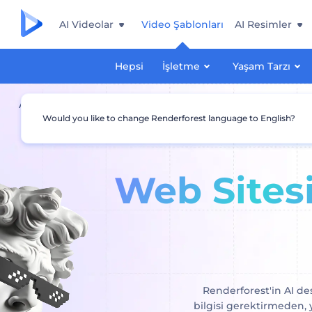
AI Videolar
Video Şablonları
AI Resimler
Hepsi
İşletme
Yaşam Tarzı
Anasayfa
AI Web Sitesi Aracı
Would you like to change Renderforest language to English?
Web Sites
Renderforest'in AI des
bilgisi gerektirmeden,