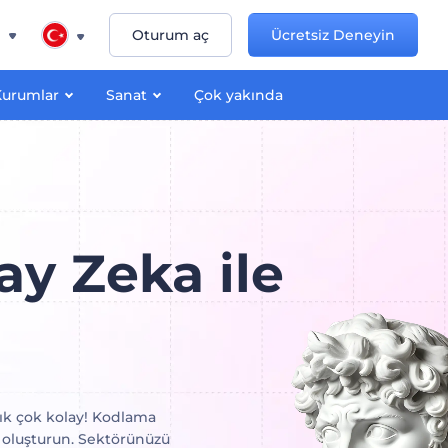
n
Oturum aç
Ücretsiz Deneyin
Kurumlar
Sanat
Çok yakında
y Zeka ile
rtık çok kolay! Kodlama
 oluşturun. Sektörünüzü