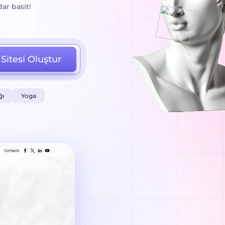
ar basit!
Sitesi Oluştur
ğı
Yoga