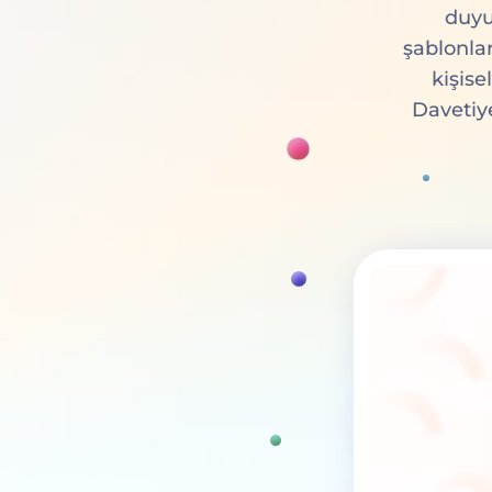
duyu
şablonlar
kişise
Davetiye