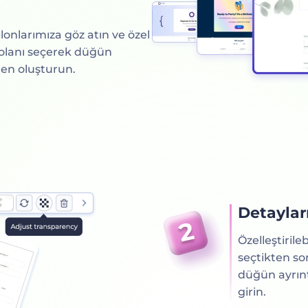
lonlarımıza göz atın ve özel
olanı seçerek düğün
den oluşturun.
Detayları
Özelleştirile
seçtikten so
düğün ayrıntı
girin.