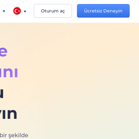
n
Oturum aç
Ücretsiz Deneyin
e
ını
u
ın
ir şekilde