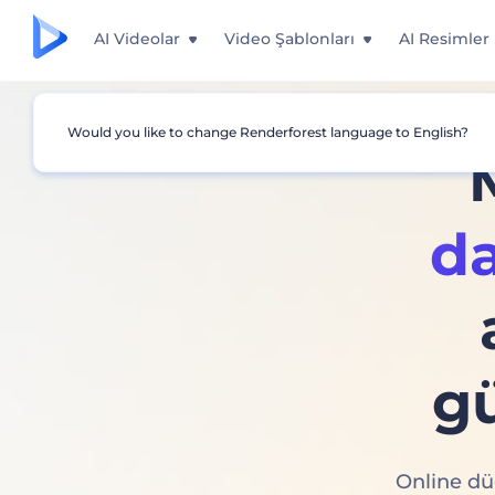
AI Videolar
Video Şablonları
AI Resimler
Would you like to change Renderforest language to English?
da
g
Online dü