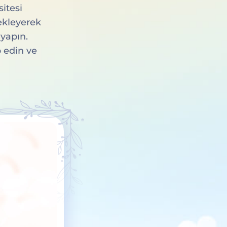
itesi
 ekleyerek
 yapın.
p edin ve