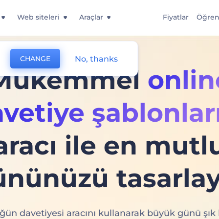
Web siteleri
Araçlar
Fiyatlar
Öğre
No, thanks
CHANGE
Mükemmel
onlin
vetiye şablonlar
aracı ile en mutl
ününüzü tasarlay
ğün davetiyesi aracını kullanarak büyük günü şık b