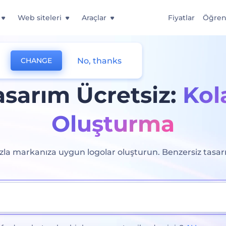
Web siteleri
Araçlar
Fiyatlar
Öğre
No, thanks
CHANGE
sarım Ücretsiz:
Kol
Oluşturma
ızla markanıza uygun logolar oluşturun. Benzersiz tasar