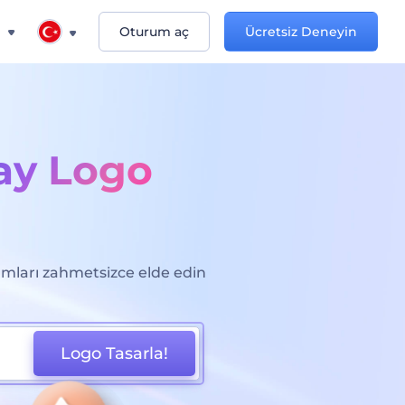
n
Oturum aç
Ücretsiz Deneyin
ay Logo
ımları zahmetsizce elde edin
Logo Tasarla!