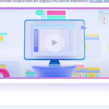
afından oluşturulan bir logoyu mu tercih edersiniz?
AI Logo ar