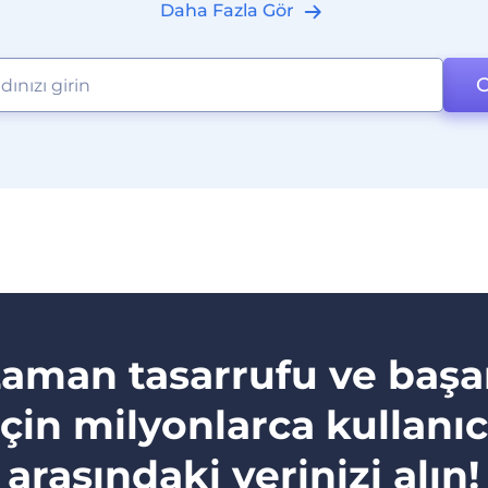
Daha Fazla Gör
O
aman tasarrufu ve başa
için milyonlarca kullanıc
arasındaki yerinizi alın!