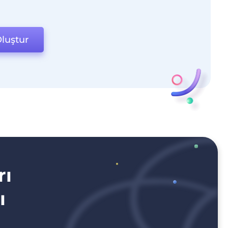
luştur
rı
ı