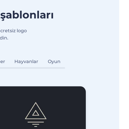
 şablonları
ücretsiz logo
din.
ler
Hayvanlar
Oyun