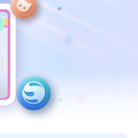
acımız
'ı deneyin