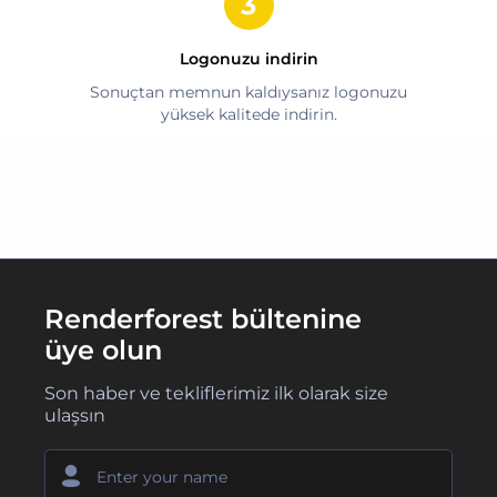
Logonuzu indirin
Sonuçtan memnun kaldıysanız logonuzu
yüksek kalitede indirin.
Renderforest bültenine
üye olun
Son haber ve tekliflerimiz ilk olarak size
ulaşsın