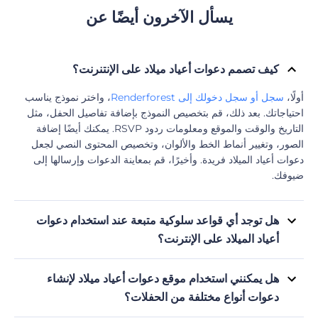
يسأل الآخرون أيضًا عن
كيف تصمم دعوات أعياد ميلاد على الإنتنرنت؟
أولًا،
سجل أو سجل دخولك إلى Renderforest
، واختر نموذج يناسب
احتياجاتك. بعد ذلك، قم بتخصيص النموذج بإضافة تفاصيل الحفل، مثل
التاريخ والوقت والموقع ومعلومات ردود RSVP. يمكنك أيضًا إضافة
الصور، وتغيير أنماط الخط والألوان، وتخصيص المحتوى النصي لجعل
دعوات أعياد الميلاد فريدة. وأخيرًا، قم بمعاينة الدعوات وإرسالها إلى
ضيوفك.
هل توجد أي قواعد سلوكية متبعة عند استخدام دعوات
أعياد الميلاد على الإنترنت؟
نعم، توجد بعض القواعد السلوكية الواجب اتباعها عند استخدام موقع
إلكتروني لدعوات أعياد الميلاد، مثل إرسال الدعوات في الوقت
هل يمكنني استخدام موقع دعوات أعياد ميلاد لإنشاء
المناسب، واستخدام لغة واضحة ودقيقة، وتوجيه الدعوات بشكل ملائم
دعوات أنواع مختلفة من الحفلات؟
لكل ضيف.
بكل تأكيد! يمكنك تخصيص موقع الدعوات ليناسب أي مناسبة. ومع ذلك،