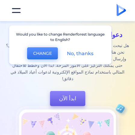
دعوات أعياد ميلاد
جميلة مصممة بسهولة
Would you like to change Renderforest language
to English?
هل تبحث عن طريقة خالية من التوتر للتخطيط لحفل عيد الميلاد المقبل؟
نحن هنا لمساعدتك! تجعل Renderforest من السهل عليك إنشاء
No, thanks
CHANGE
وإرسال دعوات أعياد الميلاد على الإنترنت من أي مكان وفي أي وقت
حتى يمكنك التركيز على الأمور المرحة. ابدأ الآن وخطط للاحتفال
المثالي باستخدام نماذج المواقع الإلكترونية لدعوات أعياد الميلاد في
دقائق!
ابدأ الآن