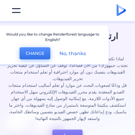
ارتقي باستخدام
محرر الفيديو
Would you like to change Renderforest language to
English?
الإلكتروني الراقي
No, thanks
CHANGE
ماذا تكتفي بالفيديوهات العادية بينما يمكنك امتلاك فيديوهات راقية
ذب جمهورك؟ من الآن فصاعدًا، توقف عن التساؤل عن كيفية تحرير
فيديوهات بنفسك دون أي موارد احترافية أو تعلم استخدام منتجات
تحرير الفيديوهات.
 وداعًا لصعوبات البحث عن موارد أو تعلم أساليب استخدام منتجات
لفيديو المعقدة. يقدم محرر الفيديوهات الإلكتروني سهل الاستخدام
ميع الأدوات اللازمة، مع إمكانية الوصول إليه بسهولة من أي جهاز.
تكشف مكتبتنا المتوسعة باستمرار من نماذج الفيديوهات، واختر ما
اسبك، ودع إبداعاتك تظهر. خصص الفيديو بتضمين وسائطك الخاصة،
واستعد لإبهار الجمهور بالنتيجة النهائية!