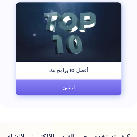
‫أفضل 10 برامج بث‬
انشئ
ف تستخدم محرر الفيديو الإلكتروني لإنشاء