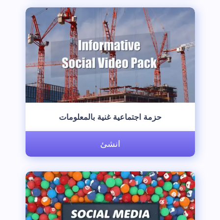
‫حزمة اجتماعية غنية بالمعلومات‬
انشئ