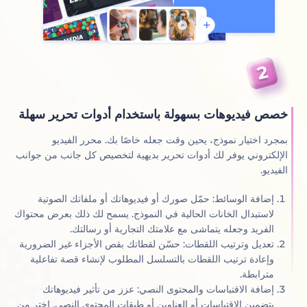
ص فيديوهات بسهولة باستخدام أدوات تحرير سهلة
جرد اختيار نموذج، يحين وقت جعله خاصًا بك. محرر الفيديو
إلكتروني يوفر لك أدوات تحرير بديهية لتخصيص كل جانب من جوانب
يديو.
إضافة الوسائط: حمّل صورك أو فيديوهاتك أو ملفاتك الصوتية
لاستبدال الخانات الحالية في النموذج. يسمح لك ذلك بعرض محتواك
الفريد وجعله يتماشى مع علامتك التجارية أو رسالتك.
تعديل وترتيب اللقطات: حسّن لقطاتك بقص الأجزاء غير الضرورية
وإعادة ترتيب اللقطات بالتسلسل المطلوب لإنشاء قصة تفاعلية
مترابطة.
إضافة الاقتباسات والمحتوى النصي: عزز من تأثير فيديوهاتك
بتضمين الاقتباسات أو العناوين أو طبقات المحتوى النصي. اختر من