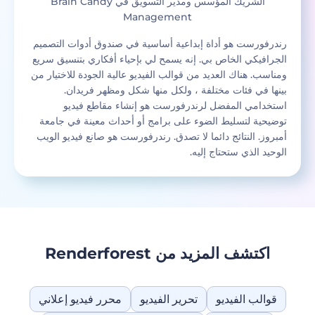
الشريك المؤسس ومدير التسويق في Brain Candy
Management
‫رندرفورست هو أداة إبداعية أساسية في صندوق أدوات التصميم
الجرافيكي الخاص بي. إنه يسمح لي بإحياء أفكاري بتنسيق سريع
ومناسب. هناك العديد من قوالب الفيديو عالية الجودة للاختيار من
بينها في فئات مختلفة ، ولكل منها شكل ومظهر فريدان.
استخدامي المفضل لرندرفورست هو إنشاء مقاطع فيديو
توضيحية لتسليط الضوء على برامج أو أحداث معينة في جامعة
أمبروز. النتائج دائما لا تصدق. رندرفورست هو صانع فيديو الويب
الوحيد الذي ستحتاج إليه.‬
اكتشف المزيد من Renderforest
قوالب الفيديو
تحرير الفيديو
محرر فيديو إعلاني