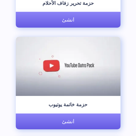
‫حزمة تحرير زفاف الأحلام‬
انشئ
حزمة خاتمة يوتيوب
انشئ