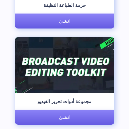
‫حزمة الطباعة النظيفة‬
انشئ
‫مجموعة أدوات تحرير الفيديو‬
انشئ