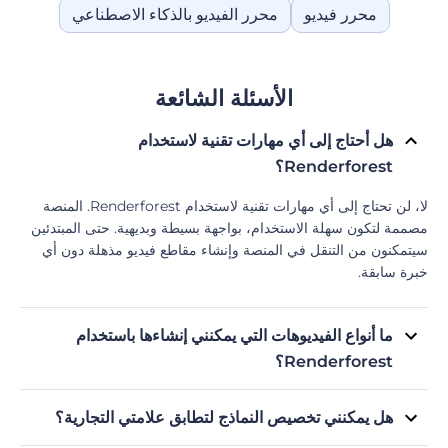
محرر فيديو
محرر الفيديو بالذكاء الاصطناعي
الأسئلة الشائعة
هل أحتاج إلى أي مهارات تقنية لاستخدام
Renderforest؟
لا، لن تحتاج إلى أي مهارات تقنية لاستخدام Renderforest. المنصة
ة لتكون سهلة الاستخدام، بواجهة بسيطة وبديهية. حتى المبتدئين
كنون من التنقل في المنصة وإنشاء مقاطع فيديو مذهلة دون أي
 سابقة.
ما أنواع الفيديوهات التي يمكنني إنشاءها باستخدام
Renderforest؟
باستخدام Renderforest، يمكنك إنشاء أنواع مختلفة من الفيديوهات،
ن فيديوهات ترويجية، وفيديوهات توضيحية، ومقاطع شعارات
هل يمكنني تخصيص النماذج لتطابق علامتي التجارية؟
كة، وعروض شرائح، وفيديوهات لمواقع التواصل الاجتماعي، وغيرها
بكل تأكيد! تسمح لك Renderforest بتخصيص النماذج لتتماشى مع