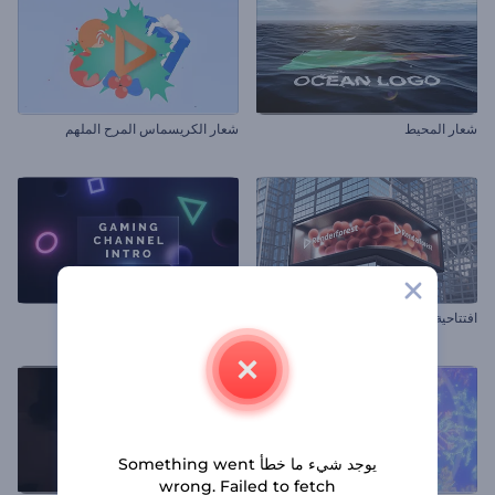
شعار المحيط
شعار الكريسماس المرح الملهم
افتتاحية لافتة إعلانية رقمية
افتتاحية قناة ألعاب
يوجد شيء ما خطأ Something went
wrong. Failed to fetch