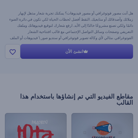
هل أنت مصور فوتوغرافي أو مصور فيديوهات؟ يمكنك تجربة شعار مذهل لإبهار
زملائك وأصدقائك أو متابعيك. التقط أفضل لحظات الحياة لكي تكون في دائرة الضوء
دائمًا ولكي تصنع مشروعًا خالدًا إلى الأبد. ارفع شعارك لتوقيع فيديوهاتك وملفك
التعريفي وصفحات وسائل التواصل الإجتماعي مع قالب افتتاحية الشعار
الفوتوغرافي. مثالي لأي وكالة تصوير فوتوغرافي أو ستديو صور \ فيديوهات أو الملف
الشخصي أو الفيديوهات الدعائية أو ترويج الأعمال التجارية أو أي افتتاحية تتطلب
تصميمًا مبتكرًا وكل ذلك مجانًا! استمتع!
انشئ الأن
مقاطع الفيديو التي تم إنشاؤها باستخدام هذا
القالب