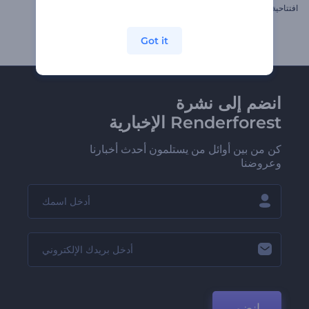
افتتاحية ندف جليد الكريسماس
إظهار شعار اللهب الثائر
Got it
انضم إلى نشرة
Renderforest الإخبارية
كن من بين أوائل من يستلمون أحدث أخبارنا
وعروضنا
انضم